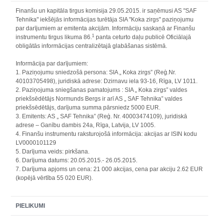
Finanšu un kapitāla tirgus komisija 29.05.2015. ir saņēmusi AS "SAF
Tehnika" iekšējās informācijas turētāja SIA "Koka zirgs" paziņojumu
par darījumiem ar emitenta akcijām. Informāciju saskaņā ar Finanšu
1
instrumentu tirgus likuma 86.
panta ceturto daļu publicē Oficiālajā
obligātās informācijas centralizētajā glabāšanas sistēmā.
Informācija par darījumiem:
1.
Paziņojumu sniedzošā persona: SIA „ Koka zirgs” (Reģ.Nr.
40103705498), juridiskā adrese: Dzirnavu iela 93-16, Rīga, LV 1011.
2.
Paziņojuma sniegšanas pamatojums : SIA „ Koka zirgs” valdes
priekšsēdētājs Normunds Bergs ir arī AS „ SAF Tehnika” valdes
priekšsēdētājs, darījuma summa pārsniedz 5000 EUR.
3.
Emitents: AS „ SAF Tehnika” (Reģ. Nr. 40003474109), juridiskā
adrese – Ganību dambis 24a, Rīga, Latvija, LV 1005.
4.
Finanšu instrumentu raksturojošā informācija: akcijas ar ISIN kodu
LV0000101129
5.
Darījuma veids: pirkšana.
6.
Darījuma datums: 20.05.2015.- 26.05.2015.
7.
Darījuma apjoms un cena: 21 000 akcijas, cena par akciju 2.62 EUR
(kopējā vērtība 55 020 EUR).
PIELIKUMI