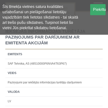
Šīs tīmekļa vietnes satura kvalitātes
Oficiālā regulētās informācijas
Piekrītu
uzlabošanai un pielāgošanai lietotāju
centralizētā glabāšanas sistēma
vajadzībām tiek lietotas sīkdatnes - tai skaitā
arī trešo pušu sīkdatnes. Turpinot lietot šo
vietni Jūs piekrītat sīkdatņu lietošanai.
IEKŠĒJĀS INFORMĀCIJAS TURĒTĀJA
PAZIŅOJUMS PAR DARĪJUMIEM AR
EMITENTA AKCIJĀM
EMITENTS
SAF Tehnika, AS (48510000F6NVA4T63P67)
VEIDS
Paziņojumi par iekšējās informācijas turētāju darījumiem
VALODA
LV