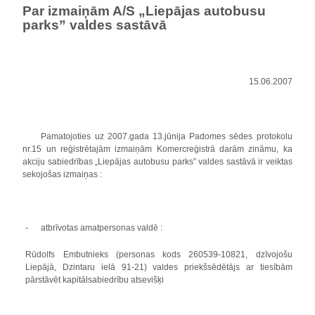
Par izmaiņām A/S „Liepājas autobusu
parks” valdes sastāvā
15.06.2007
Pamatojoties uz 2007.gada 13.jūnija Padomes sēdes protokolu
nr.15 un reģistrētajām izmaiņām Komercreģistrā darām zināmu, ka
akciju sabiedrības „Liepājas autobusu parks” valdes sastāvā ir veiktas
sekojošas izmaiņas :
-
atbrīvotas amatpersonas valdē :
Rūdolfs Embutnieks (personas kods 260539-10821, dzīvojošu
Liepājā, Dzintaru ielā 91-21) valdes priekšsēdētājs ar tiesībām
pārstāvēt kapitālsabiedrību atsevišķi