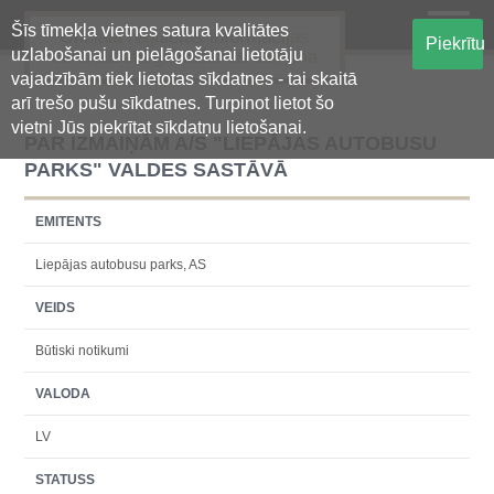
Šīs tīmekļa vietnes satura kvalitātes
Oficiālā regulētās informācijas
Piekrītu
uzlabošanai un pielāgošanai lietotāju
centralizētā glabāšanas sistēma
vajadzībām tiek lietotas sīkdatnes - tai skaitā
arī trešo pušu sīkdatnes. Turpinot lietot šo
vietni Jūs piekrītat sīkdatņu lietošanai.
PAR IZMAIŅĀM A/S "LIEPĀJAS AUTOBUSU
PARKS" VALDES SASTĀVĀ
EMITENTS
Liepājas autobusu parks, AS
VEIDS
Būtiski notikumi
VALODA
LV
STATUSS