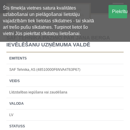
Šīs tīmekļa vietnes satura kvalitātes
Oficiālā regulētās informācijas
Piekrītu
uzlabošanai un pielāgošanai lietotāju
centralizētā glabāšanas sistēma
vajadzībām tiek lietotas sīkdatnes - tai skaitā
arī trešo pušu sīkdatnes. Turpinot lietot šo
vietni Jūs piekrītat sīkdatņu lietošanai.
SAF TEHNIKA PAZIŅO PAR JĀŅA BERGA
IEVĒLĒŠANU UZŅĒMUMA VALDĒ
EMITENTS
SAF Tehnika, AS (48510000F6NVA4T63P67)
VEIDS
Līdzdalības iegūšana vai zaudēšana
VALODA
LV
STATUSS