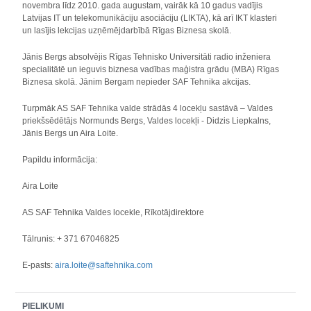
novembra līdz 2010. gada augustam, vairāk kā 10 gadus vadījis
Latvijas IT un telekomunikāciju asociāciju (LIKTA), kā arī IKT klasteri
un lasījis lekcijas uzņēmējdarbībā Rīgas Biznesa skolā.
Jānis Bergs absolvējis Rīgas Tehnisko Universitāti radio inženiera
specialitātē un ieguvis biznesa vadības maģistra grādu (MBA) Rīgas
Biznesa skolā. Jānim Bergam nepieder SAF Tehnika akcijas.
Turpmāk AS SAF Tehnika valde strādās 4 locekļu sastāvā – Valdes
priekšsēdētājs Normunds Bergs, Valdes locekļi - Didzis Liepkalns,
Jānis Bergs un Aira Loite.
Papildu informācija:
Aira Loite
AS SAF Tehnika Valdes locekle, Rīkotājdirektore
Tālrunis: + 371 67046825
E-pasts:
aira.loite@saftehnika.com
PIELIKUMI