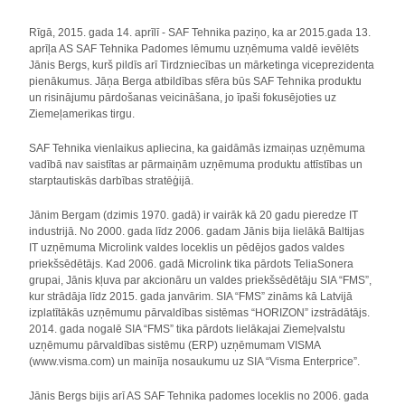
Rīgā, 2015. gada 14. aprīlī - SAF Tehnika paziņo, ka ar 2015.gada 13.
aprīļa AS SAF Tehnika Padomes lēmumu uzņēmuma valdē ievēlēts
Jānis Bergs, kurš pildīs arī Tirdzniecības un mārketinga viceprezidenta
pienākumus. Jāņa Berga atbildības sfēra būs SAF Tehnika produktu
un risinājumu pārdošanas veicināšana, jo īpaši fokusējoties uz
Ziemeļamerikas tirgu.
SAF Tehnika vienlaikus apliecina, ka gaidāmās izmaiņas uzņēmuma
vadībā nav saistītas ar pārmaiņām uzņēmuma produktu attīstības un
starptautiskās darbības stratēģijā.
Jānim Bergam (dzimis 1970. gadā) ir vairāk kā 20 gadu pieredze IT
industrijā. No 2000. gada līdz 2006. gadam Jānis bija lielākā Baltijas
IT uzņēmuma Microlink valdes loceklis un pēdējos gados valdes
priekšsēdētājs. Kad 2006. gadā Microlink tika pārdots TeliaSonera
grupai, Jānis kļuva par akcionāru un valdes priekšsēdētāju SIA “FMS”,
kur strādāja līdz 2015. gada janvārim. SIA “FMS” zināms kā Latvijā
izplatītākās uzņēmumu pārvaldības sistēmas “HORIZON” izstrādātājs.
2014. gada nogalē SIA “FMS” tika pārdots lielākajai Ziemeļvalstu
uzņēmumu pārvaldības sistēmu (ERP) uzņēmumam VISMA
(www.visma.com) un mainīja nosaukumu uz SIA “Visma Enterprice”.
Jānis Bergs bijis arī AS SAF Tehnika padomes loceklis no 2006. gada