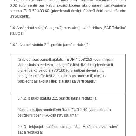
1.3.2. Izmaksāt akciju sabiedrības “SAF Tehnika” akcionāriem EUR
0.02 (divi centi) par katru akciju; kopējā akcionāriem izmaksājamā
summa EUR 59’403.60 (piecdesmit deviņi tūkstoši četri simti trīs eiro
un 60 centi).
1.4. Apstiprināt sekojošus grozījumus akciju sabiedrības „SAF Tehnika”
statūtos:
1.4.1. Izsakot statūtu 2.1. punktu jaunā redakcijā:
“Sabiedrības pamatkapitāls ir EUR 4’158’252 (četri miljoni
viens simts piecdesmit astoņi tūkstoši divi simti piecdesmit
divi eiro), ko veido 2’970’180 (divi miljoni deviņi simti
septiņdesmit tūkstoši viens simts astoņdesmit) akcijas.
Sabiedrības akcijas tiek izlaistas kā vērtspapīri.”
1.4.2. Izsakot statūtu 2.2. punktu jaunā redakcijā:
“Katras akcijas nominālvērtība ir EUR 1.40 (viens eiro un
četrdesmit centi). Akcija nav dalāma.”
1.4.3. Iekļaujot statūtos sadaļu “3a. Ārkārtas dividendes”
šādā redakcijā: