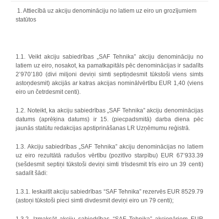
1. Attiecībā uz akciju denomināciju no latiem uz eiro un grozījumiem
statūtos
1.1. Veikt akciju sabiedrības „SAF Tehnika” akciju denomināciju no
latiem uz eiro, nosakot, ka pamatkapitāls pēc denominācijas ir sadalīts
2’970’180 (divi miljoni deviņi simti septiņdesmit tūkstoši viens simts
astoņdesmit) akcijās ar katras akcijas nominālvērtību EUR 1,40 (viens
eiro un četrdesmit centi).
1.2. Noteikt, ka akciju sabiedrības „SAF Tehnika” akciju denominācijas
datums (aprēķina datums) ir 15. (piecpadsmitā) darba diena pēc
jaunās statūtu redakcijas apstiprināšanas LR Uzņēmumu reģistrā.
1.3. Akciju sabiedrības „SAF Tehnika” akciju denominācijas no latiem
uz eiro rezultātā radušos vērtību (pozitīvo starpību) EUR 67’933.39
(sešdesmit septiņi tūkstoši deviņi simti trīsdesmit trīs eiro un 39 centi)
sadalīt šādi:
1.3.1. Ieskaitīt akciju sabiedrības “SAF Tehnika” rezervēs EUR 8529.79
(astoņi tūkstoši pieci simti divdesmit deviņi eiro un 79 centi);