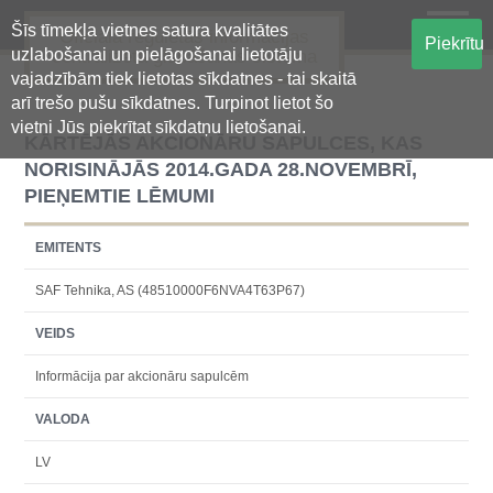
Šīs tīmekļa vietnes satura kvalitātes
Oficiālā regulētās informācijas
Piekrītu
uzlabošanai un pielāgošanai lietotāju
centralizētā glabāšanas sistēma
vajadzībām tiek lietotas sīkdatnes - tai skaitā
arī trešo pušu sīkdatnes. Turpinot lietot šo
vietni Jūs piekrītat sīkdatņu lietošanai.
KĀRTĒJĀS AKCIONĀRU SAPULCES, KAS
NORISINĀJĀS 2014.GADA 28.NOVEMBRĪ,
PIEŅEMTIE LĒMUMI
EMITENTS
SAF Tehnika, AS (48510000F6NVA4T63P67)
VEIDS
Informācija par akcionāru sapulcēm
VALODA
LV