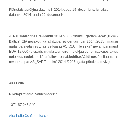
Plānotais aprēķina datums ir 2014. gada 15. decembris. Izmaksu
datums - 2014. gada 22. decembris.
4. Par sabiedrības revidentu 2014./2015. finanšu gadam iecelt „KPMG
Baltics” SIA nosakot, ka atlīdzība revidentam par 2014./2015. finanšu
gada pārskata revīzijas veikšanu AS „SAF Tehnika” nevar pārsniegt
EUR 12’000 (divpadsmit tūkstoši eiro) neiekļaujot normatīvajos aktos
noteiktos nodokļus, kā arī pilnvarot sabiedrības Valdi noslēgt līgumu ar
revidentu par AS „SAF Tehnika” 2014./2015. gada pārskata revīziju.
Aira Loite
Rīkotājdirektore, Valdes locekle
+371 67 046 840
Aira.Loite@saftehnika.com