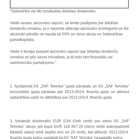
”Sabiedrībā var tikt izmaksātas ārkārtas dividendes.
Valde sasauc akcionāru sapulci, lai lemtu jautājumu par ārkārtas
dividenžu izmaksu, ja ir saņemts attiecīgs akcionāru iesniegums un šie
akcionāri pārstāv ne mazāk kā 50% un vienu akciju no Sabiedrības
pamatkapitāla.
Valde ir tiesīga sasaukt akcionāru sapulci par ārkārtas dividenžu
izmaksu arī pēc savas iniciatīvas, ja tā redz tam finansiālu vai
saimniecisku pamatojumu.”
2. Apstiprināt AS „SAF Tehnika” gada pārskatu un AS „SAF Tehnika”
konsolidēto gada pārskatu par 2013./2014. finanšu gadu un atbrīvot
sabiedrības valdi no atbildības par 2013./2014. finanšu gadu.
3. Izmaksāt dividendēs EUR 0.04 (četri centi) par vienu AS „SAF
Tehnika” akciju jeb kopā EUR 118 807.20 (viens simts astoņpadsmit
tūkstoši astoņi simti septiņi eiro un 20 centi), bet atlikušo 2013./2014.
finanšu gada peļņu saglabāt kā AS “SAF Tehnika” nesadalīto peļņu.