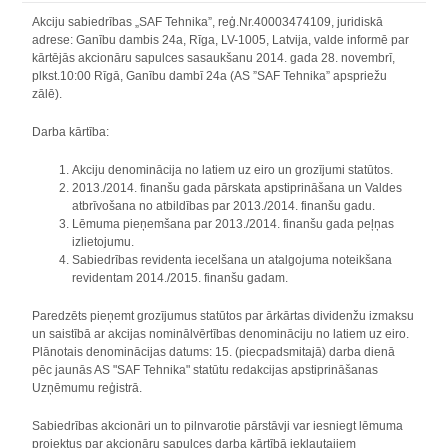
Akciju sabiedrības „SAF Tehnika”, reģ.Nr.40003474109, juridiskā
adrese: Ganību dambis 24a, Rīga, LV-1005, Latvija, valde informē par
kārtējās akcionāru sapulces sasaukšanu 2014. gada 28. novembrī,
plkst.10:00 Rīgā, Ganību dambī 24a (AS ”SAF Tehnika” apspriežu
zālē).
Darba kārtība:
A
kciju denominācija no latiem uz eiro un grozījumi statūtos.
2013./2014. finanšu gada pārskata apstiprināšana un Valdes
atbrīvošana no atbildības par 2013./2014. finanšu gadu.
Lēmuma pieņemšana par 2013./2014. finanšu gada peļņas
izlietojumu.
Sabiedrības revidenta iecelšana un atalgojuma noteikšana
revidentam 2014./2015. finanšu gadam.
Paredzēts pieņemt grozījumus statūtos par ārkārtas dividenžu izmaksu
un saistībā ar akcijas nominālvērtības denomināciju no latiem uz eiro.
Plānotais denominācijas datums: 15. (piecpadsmitajā) darba dienā
pēc jaunās AS "SAF Tehnika" statūtu redakcijas apstiprināšanas
Uzņēmumu reģistrā.
Sabiedrības akcionāri un to pilnvarotie pārstāvji var iesniegt lēmuma
projektus par akcionāru sapulces darba kārtībā iekļautajiem