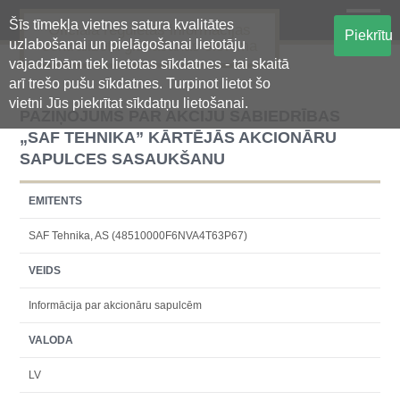
Šīs tīmekļa vietnes satura kvalitātes
Oficiālā regulētās informācijas
Piekrītu
uzlabošanai un pielāgošanai lietotāju
centralizētā glabāšanas sistēma
vajadzībām tiek lietotas sīkdatnes - tai skaitā
arī trešo pušu sīkdatnes. Turpinot lietot šo
vietni Jūs piekrītat sīkdatņu lietošanai.
PAZIŅOJUMS PAR AKCIJU SABIEDRĪBAS
„SAF TEHNIKA” KĀRTĒJĀS AKCIONĀRU
SAPULCES SASAUKŠANU
EMITENTS
SAF Tehnika, AS (48510000F6NVA4T63P67)
VEIDS
Informācija par akcionāru sapulcēm
VALODA
LV