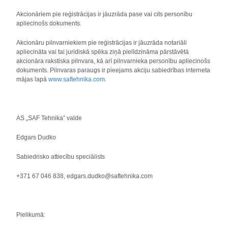
Akcionāriem pie reģistrācijas ir jāuzrāda pase vai cits personību
apliecinošs dokuments.
Akcionāru pilnvarniekiem pie reģistrācijas ir jāuzrāda notariāli
apliecināta vai tai juridiskā spēka ziņā pielīdzināma pārstāvētā
akcionāra rakstiska pilnvara, kā arī pilnvarnieka personību apliecinošs
dokuments. Pilnvaras paraugs ir pieejams akciju sabiedrības interneta
mājas lapā
www.saftehnika.com
.
AS „SAF Tehnika” valde
Edgars Dudko
Sabiedrisko attiecību speciālists
+371 67 046 838, edgars.dudko@saftehnika.com
Pielikumā: