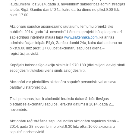
jautājumiem līdz 2014. gada 3. novembrim sabiedrības administrācijas
telpās Rīgā, Ganību dambī 24a, katru darba dienu no plkst.9.00 līdz
plkst. 17.00.
Akcionāru sapulcē apspriežamo jautājumu lēmumu projekti tiks
publicēti 2014. gada 14. novembrī
.
Lēmumu projekti būs pieejami arī
sabiedrības interneta mājas lapā
www.saftehnika.com
, kā arī tās
administrācijas telpās Rīgā, Ganību dambī 24a, katru darba dienu no
plkst.9.00 līdz plkst. 17.00, bet akcionāru sapulces dienā –
reģistrācijas vietā.
Kopējais balsstiesīgo akciju skaits ir 2 970 180 (divi miljoni deviņi simti
septiņdesmit tūkstoši viens simts astoņdesmit).
Akcionāri var piedalīties akcionāru sapulcē personiski vai ar savu
pārstāvju starpniecību.
Tikai personas, kas ir akcionāri ieraksta datumā, būs tiesīgas
piedalīties akcionāru sapulcē. Ieraksta datums ir 2014. gada 21.
novembris
.
Akcionāru reģistrēšana sapulcei notiks akcionāru sapulces dienā –
2014. gada 28. novembrī no plkst.9.30 līdz plkst.10.00 akcionāru
sapulcē norises vietā.