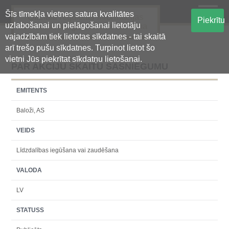
Šīs tīmekļa vietnes satura kvalitātes
Oficiālā regulētās informācijas
Piekrītu
uzlabošanai un pielāgošanai lietotāju
centralizētā glabāšanas sistēma
vajadzībām tiek lietotas sīkdatnes - tai skaitā
arī trešo pušu sīkdatnes. Turpinot lietot šo
vietni Jūs piekrītat sīkdatņu lietošanai.
PAR AKCIJU SKAITU SASNIEGUMU
EMITENTS
Baloži, AS
VEIDS
Līdzdalības iegūšana vai zaudēšana
VALODA
LV
STATUSS