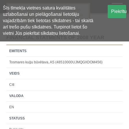
Šīs tīmekļa vietnes satura kvalitātes
Oficiālā regulētās informācijas
Piekrītu
uzlabošanai un pielāgošanai lietotāju
centralizētā glabāšanas sistēma
vajadzībām tiek lietotas sīkdatnes - tai skaitā
arī trešo pušu sīkdatnes. Turpinot lietot šo
vietni Jūs piekrītat sīkdatņu lietošanai.
FINANCIAL STATMENTS OF 2008 YEAR
EMITENTS
Tosmares kuģu būvētava, AS (48510000UJMQGXDOM456)
VEIDS
Citi
VALODA
EN
STATUSS