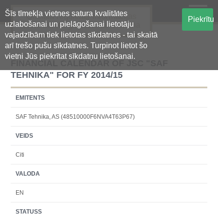
Šīs tīmekļa vietnes satura kvalitātes
Oficiālā regulētās informācijas
Piekrītu
uzlabošanai un pielāgošanai lietotāju
centralizētā glabāšanas sistēma
vajadzībām tiek lietotas sīkdatnes - tai skaitā
arī trešo pušu sīkdatnes. Turpinot lietot šo
vietni Jūs piekrītat sīkdatņu lietošanai.
FINANCIAL CALENDAR OF JSC "SAF
TEHNIKA" FOR FY 2014/15
EMITENTS
SAF Tehnika, AS (48510000F6NVA4T63P67)
VEIDS
Citi
VALODA
EN
STATUSS