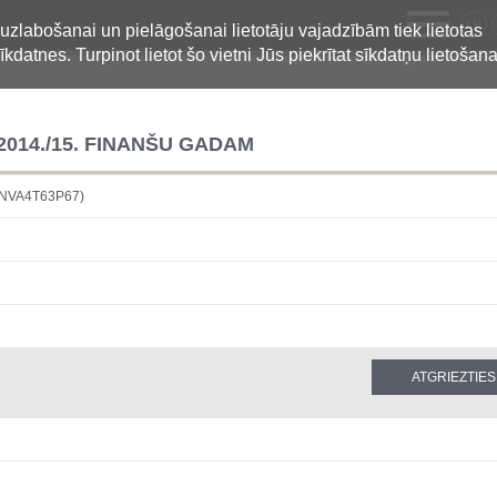
LV
 uzlabošanai un pielāgošanai lietotāju vajadzībām tiek lietotas
īkdatnes. Turpinot lietot šo vietni Jūs piekrītat sīkdatņu lietošana
014./15. FINANŠU GADAM
6NVA4T63P67)