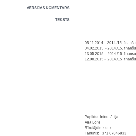
VERSIJAS KOMENTĀRS
TEKSTS
05.11.2014. - 2014./15. finanšu 
04.02.2015. - 2014./15. finanšu
13.05.2015.- 2014./15. finanšu
12.08.2015.- 2014./15 finanšu 
Papildus informācija:
Aira Loite
Rīkotājdirektore
Tālrunis: +371 67046833