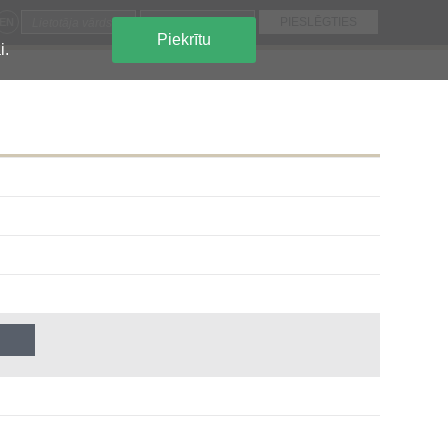
EN
Piekrītu
i.