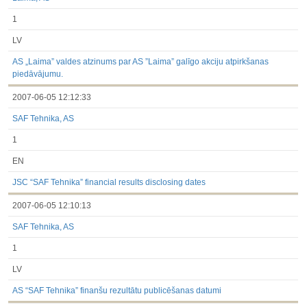
1
LV
AS „Laima” valdes atzinums par AS ”Laima” galīgo akciju atpirkšanas
piedāvājumu.
2007-06-05 12:12:33
SAF Tehnika, AS
1
EN
JSC “SAF Tehnika” financial results disclosing dates
2007-06-05 12:10:13
SAF Tehnika, AS
1
LV
AS “SAF Tehnika” finanšu rezultātu publicēšanas datumi