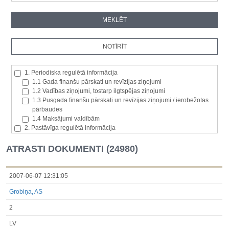
1. Periodiska regulētā informācija
1.1 Gada finanšu pārskati un revīzijas ziņojumi
1.2 Vadības ziņojumi, tostarp ilgtspējas ziņojumi
1.3 Pusgada finanšu pārskati un revīzijas ziņojumi / ierobežotas
pārbaudes
1.4 Maksājumi valdībām
2. Pastāvīga regulētā informācija
2.1. Izcelsmes dalībvalsts
2.2. Iekšējā informācija
ATRASTI DOKUMENTI (24980)
2.3. Paziņojumi par būtisku akciju paketi
2.4. Emitenta paša akciju iegāde vai atsavināšana
2.5. Balsstiesību kopējais skaits un kapitāls
2007-06-07 12:31:05
2.6. Izmaiņas tiesībās, kas attiecas uz akciju vai vērtspapīru
Grobiņa, AS
kategorijām
2.7 Pārvaldītāju darījumi
2
3. Papildu regulētā informācija, kas ir jāatklāj saskaņā ar dalībvalsts
tiesību aktiem
LV