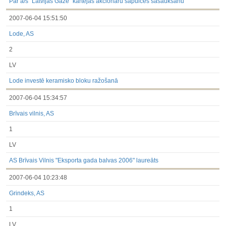
Par a/s “Latvijas Gāze” kārtējās akcionāru sapulces sasaukšanu
2007-06-04 15:51:50
Lode, AS
2
LV
Lode investē keramisko bloku ražošanā
2007-06-04 15:34:57
Brīvais vilnis, AS
1
LV
AS Brīvais Vilnis "Eksporta gada balvas 2006" laureāts
2007-06-04 10:23:48
Grindeks, AS
1
LV