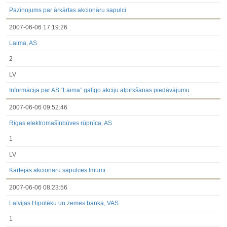
3.1. Papildu regulētā informācija, kas ir jāatklāj saskaņā ar
dalībvalsts tiesību aktiem
Paziņojums par ārkārtas akcionāru sapulci
Līdz 2017.03.01
2007-06-06 17:19:26
Finanšu pārskati
Būtiski notikumi
Laima, AS
Informācija par akcionāru sapulcēm
Līdzdalības iegūšana vai zaudēšana
2
Paziņojumi par iekšējās informācijas turētāju darījumiem
Citi
LV
Informācija par AS “Laima” galīgo akciju atpirkšanas piedāvājumu
2007-06-06 09:52:46
Rīgas elektromašīnbūves rūpnīca, AS
1
LV
Kārtējās akcionāru sapulces lmumi
2007-06-06 08:23:56
Latvijas Hipotēku un zemes banka, VAS
1