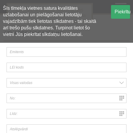
Šīs tīmekļa vietnes satura kvalitātes
Oficiālā regulētās informācijas
Piekrītu
uzlabošanai un pielāgošanai lietotāju
centralizētā glabāšanas sistēma
vajadzībām tiek lietotas sīkdatnes - tai skaitā
arī trešo pušu sīkdatnes. Turpinot lietot šo
ATLASES NOSACĪJUMI
vietni Jūs piekrītat sīkdatņu lietošanai.