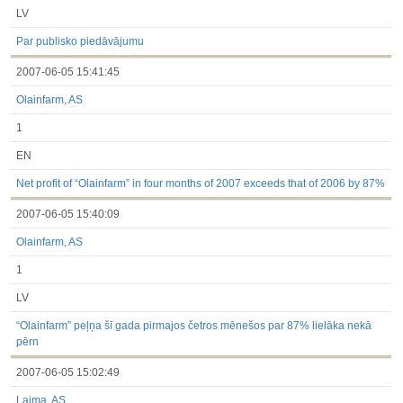
LV
Par publisko piedāvājumu
2007-06-05 15:41:45
Olainfarm, AS
1
EN
Net profit of “Olainfarm” in four months of 2007 exceeds that of 2006 by 87%
2007-06-05 15:40:09
Olainfarm, AS
1
LV
“Olainfarm” peļņa šī gada pirmajos četros mēnešos par 87% lielāka nekā
pērn
2007-06-05 15:02:49
Laima, AS