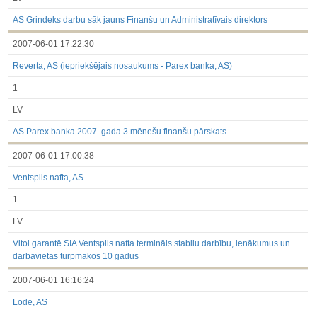
AS Grindeks darbu sāk jauns Finanšu un Administratīvais direktors
2007-06-01 17:22:30
Reverta, AS (iepriekšējais nosaukums - Parex banka, AS)
1
LV
AS Parex banka 2007. gada 3 mēnešu finanšu pārskats
2007-06-01 17:00:38
Ventspils nafta, AS
1
LV
Vitol garantē SIA Ventspils nafta termināls stabilu darbību, ienākumus un
darbavietas turpmākos 10 gadus
2007-06-01 16:16:24
Lode, AS