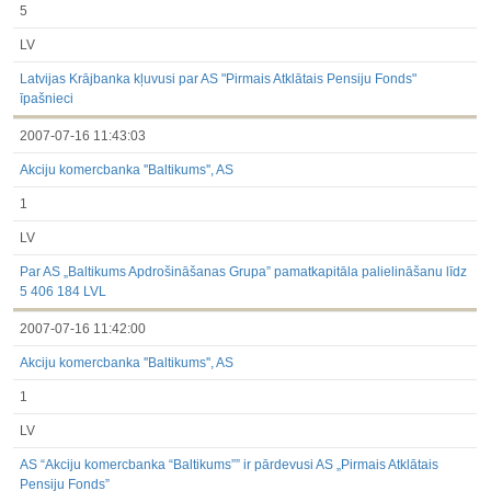
5
LV
Latvijas Krājbanka kļuvusi par AS "Pirmais Atklātais Pensiju Fonds"
īpašnieci
2007-07-16 11:43:03
Akciju komercbanka ''Baltikums'', AS
1
LV
Par AS „Baltikums Apdrošināšanas Grupa” pamatkapitāla palielināšanu līdz
5 406 184 LVL
2007-07-16 11:42:00
Akciju komercbanka ''Baltikums'', AS
1
LV
AS “Akciju komercbanka “Baltikums”” ir pārdevusi AS „Pirmais Atklātais
Pensiju Fonds”