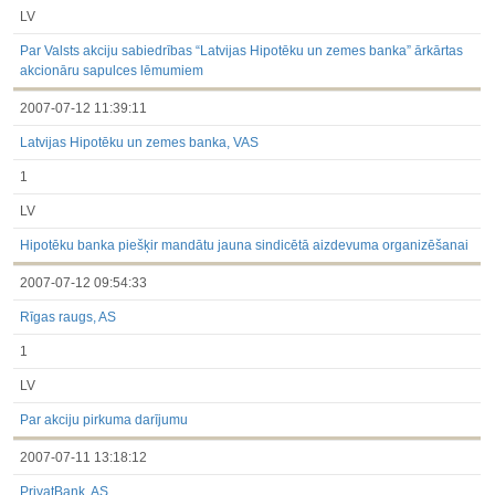
LV
Par Valsts akciju sabiedrības “Latvijas Hipotēku un zemes banka” ārkārtas
akcionāru sapulces lēmumiem
2007-07-12 11:39:11
Latvijas Hipotēku un zemes banka, VAS
1
LV
Hipotēku banka piešķir mandātu jauna sindicētā aizdevuma organizēšanai
2007-07-12 09:54:33
Rīgas raugs, AS
1
LV
Par akciju pirkuma darījumu
2007-07-11 13:18:12
PrivatBank, AS