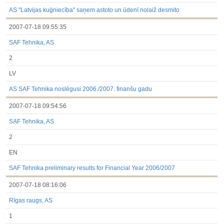
3.1. Papildu regulētā informācija, kas ir jāatklāj saskaņā ar
dalībvalsts tiesību aktiem
AS "Latvijas kuģniecība" saņem astoto un ūdenī nolaiž desmito
Līdz 2017.03.01
2007-07-18 09:55:35
Finanšu pārskati
Būtiski notikumi
SAF Tehnika, AS
Informācija par akcionāru sapulcēm
Līdzdalības iegūšana vai zaudēšana
2
Paziņojumi par iekšējās informācijas turētāju darījumiem
Citi
LV
AS SAF Tehnika noslēgusi 2006./2007. finanšu gadu
2007-07-18 09:54:56
SAF Tehnika, AS
2
EN
SAF Tehnika preliminary results for Financial Year 2006/2007
2007-07-18 08:16:06
Rīgas raugs, AS
1