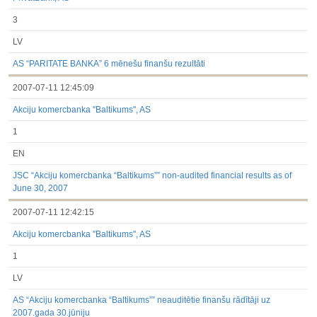
3
LV
AS “PARITATE BANKA” 6 mēnešu finanšu rezultāti
2007-07-11 12:45:09
Akciju komercbanka ''Baltikums'', AS
1
EN
JSC “Akciju komercbanka “Baltikums”” non-audited financial results as of
June 30, 2007
2007-07-11 12:42:15
Akciju komercbanka ''Baltikums'', AS
1
LV
AS “Akciju komercbanka “Baltikums”” neauditētie finanšu rādītāji uz
2007.gada 30.jūniju