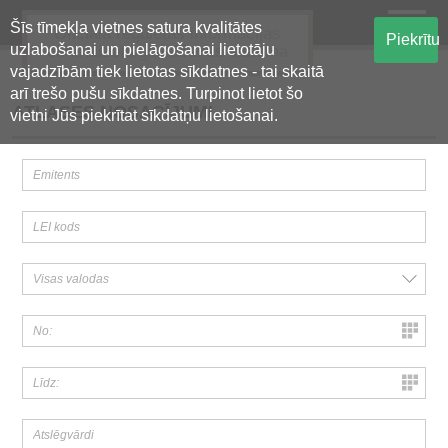
Šīs tīmekļa vietnes satura kvalitātes
Oficiālā regulētās informācijas
Piekrītu
uzlabošanai un pielāgošanai lietotāju
centralizētā glabāšanas sistēma
vajadzībām tiek lietotas sīkdatnes - tai skaitā
arī trešo pušu sīkdatnes. Turpinot lietot šo
ATLASES NOSACĪJUMI
vietni Jūs piekrītat sīkdatņu lietošanai.