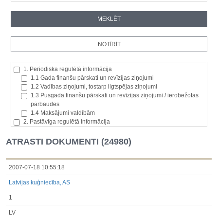
1. Periodiska regulētā informācija
1.1 Gada finanšu pārskati un revīzijas ziņojumi
1.2 Vadības ziņojumi, tostarp ilgtspējas ziņojumi
1.3 Pusgada finanšu pārskati un revīzijas ziņojumi / ierobežotas
pārbaudes
1.4 Maksājumi valdībām
2. Pastāvīga regulētā informācija
2.1. Izcelsmes dalībvalsts
2.2. Iekšējā informācija
ATRASTI DOKUMENTI (24980)
2.3. Paziņojumi par būtisku akciju paketi
2.4. Emitenta paša akciju iegāde vai atsavināšana
2.5. Balsstiesību kopējais skaits un kapitāls
2007-07-18 10:55:18
2.6. Izmaiņas tiesībās, kas attiecas uz akciju vai vērtspapīru
Latvijas kuģniecība, AS
kategorijām
2.7 Pārvaldītāju darījumi
1
3. Papildu regulētā informācija, kas ir jāatklāj saskaņā ar dalībvalsts
tiesību aktiem
LV