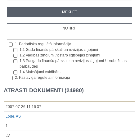
1. Periodiska regulētā informācija
1.1 Gada finanšu pārskati un revīzijas ziņojumi
1.2 Vadības ziņojumi, tostarp ilgtspējas ziņojumi
1.3 Pusgada finanšu pārskati un revīzijas ziņojumi / ierobežotas
pārbaudes
1.4 Maksājumi valdībām
2. Pastāvīga regulētā informācija
2.1. Izcelsmes dalībvalsts
2.2. Iekšējā informācija
ATRASTI DOKUMENTI (24980)
2.3. Paziņojumi par būtisku akciju paketi
2.4. Emitenta paša akciju iegāde vai atsavināšana
2.5. Balsstiesību kopējais skaits un kapitāls
2007-07-26 11:16:37
2.6. Izmaiņas tiesībās, kas attiecas uz akciju vai vērtspapīru
Lode, AS
kategorijām
2.7 Pārvaldītāju darījumi
1
3. Papildu regulētā informācija, kas ir jāatklāj saskaņā ar dalībvalsts
tiesību aktiem
LV