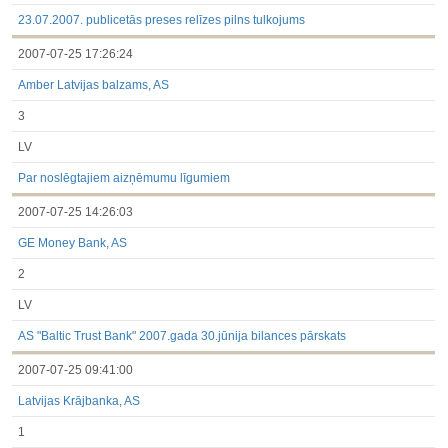
3.1. Papildu regulētā informācija, kas ir jāatklāj saskaņā ar
dalībvalsts tiesību aktiem
23.07.2007. publicetās preses relīzes pilns tulkojums
Līdz 2017.03.01
2007-07-25 17:26:24
Finanšu pārskati
Būtiski notikumi
Amber Latvijas balzams, AS
Informācija par akcionāru sapulcēm
Līdzdalības iegūšana vai zaudēšana
3
Paziņojumi par iekšējās informācijas turētāju darījumiem
Citi
LV
Par noslēgtajiem aizņēmumu līgumiem
2007-07-25 14:26:03
GE Money Bank, AS
2
LV
AS "Baltic Trust Bank" 2007.gada 30.jūnija bilances pārskats
2007-07-25 09:41:00
Latvijas Krājbanka, AS
1