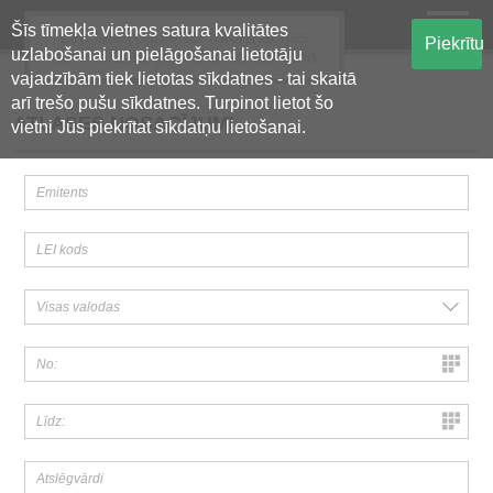
Šīs tīmekļa vietnes satura kvalitātes
Oficiālā regulētās informācijas
Piekrītu
uzlabošanai un pielāgošanai lietotāju
centralizētā glabāšanas sistēma
vajadzībām tiek lietotas sīkdatnes - tai skaitā
arī trešo pušu sīkdatnes. Turpinot lietot šo
ATLASES NOSACĪJUMI
vietni Jūs piekrītat sīkdatņu lietošanai.