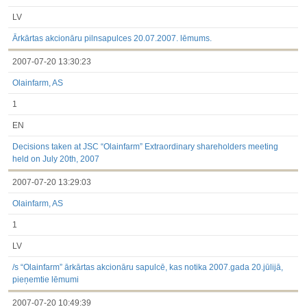
LV
Ārkārtas akcionāru pilnsapulces 20.07.2007. lēmums.
2007-07-20 13:30:23
Olainfarm, AS
1
EN
Decisions taken at JSC “Olainfarm” Extraordinary shareholders meeting
held on July 20th, 2007
2007-07-20 13:29:03
Olainfarm, AS
1
LV
/s “Olainfarm” ārkārtas akcionāru sapulcē, kas notika 2007.gada 20.jūlijā,
pieņemtie lēmumi
2007-07-20 10:49:39