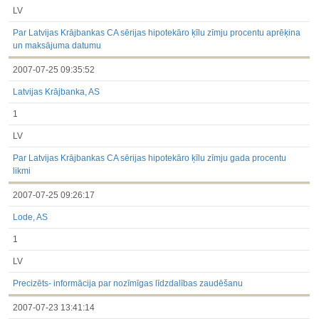
LV
Par Latvijas Krājbankas CA sērijas hipotekāro ķīlu zīmju procentu aprēķina
un maksājuma datumu
2007-07-25 09:35:52
Latvijas Krājbanka, AS
1
LV
Par Latvijas Krājbankas CA sērijas hipotekāro ķīlu zīmju gada procentu
likmi
2007-07-25 09:26:17
Lode, AS
1
LV
Precizēts- informācija par nozīmīgas līdzdalības zaudēšanu
2007-07-23 13:41:14