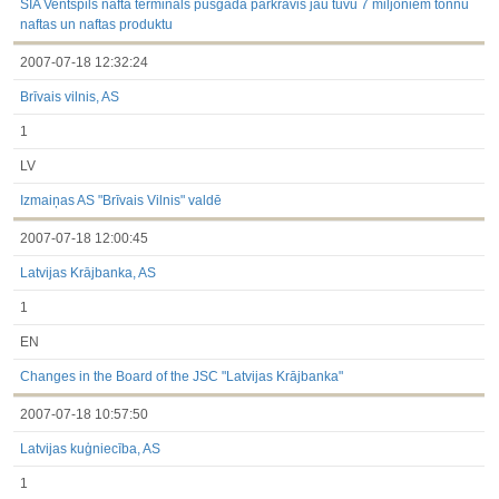
SIA Ventspils nafta termināls pusgadā pārkrāvis jau tuvu 7 miljoniem tonnu
naftas un naftas produktu
2007-07-18 12:32:24
Brīvais vilnis, AS
1
LV
Izmaiņas AS "Brīvais Vilnis" valdē
2007-07-18 12:00:45
Latvijas Krājbanka, AS
1
EN
Changes in the Board of the JSC "Latvijas Krājbanka"
2007-07-18 10:57:50
Latvijas kuģniecība, AS
1