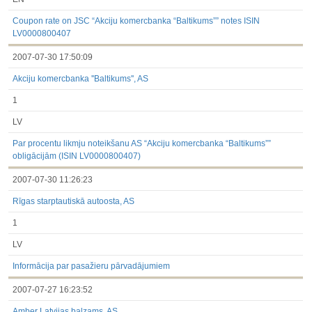
Coupon rate on JSC “Akciju komercbanka “Baltikums”” notes ISIN
LV0000800407
2007-07-30 17:50:09
Akciju komercbanka ''Baltikums'', AS
1
LV
Par procentu likmju noteikšanu AS “Akciju komercbanka “Baltikums””
obligācijām (ISIN LV0000800407)
2007-07-30 11:26:23
Rīgas starptautiskā autoosta, AS
1
LV
Informācija par pasažieru pārvadājumiem
2007-07-27 16:23:52
Amber Latvijas balzams, AS