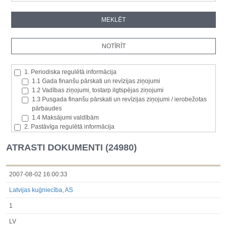
1. Periodiska regulētā informācija
1.1 Gada finanšu pārskati un revīzijas ziņojumi
1.2 Vadības ziņojumi, tostarp ilgtspējas ziņojumi
1.3 Pusgada finanšu pārskati un revīzijas ziņojumi / ierobežotas
pārbaudes
1.4 Maksājumi valdībām
2. Pastāvīga regulētā informācija
2.1. Izcelsmes dalībvalsts
2.2. Iekšējā informācija
ATRASTI DOKUMENTI (24980)
2.3. Paziņojumi par būtisku akciju paketi
2.4. Emitenta paša akciju iegāde vai atsavināšana
2.5. Balsstiesību kopējais skaits un kapitāls
2007-08-02 16:00:33
2.6. Izmaiņas tiesībās, kas attiecas uz akciju vai vērtspapīru
Latvijas kuģniecība, AS
kategorijām
2.7 Pārvaldītāju darījumi
1
3. Papildu regulētā informācija, kas ir jāatklāj saskaņā ar dalībvalsts
tiesību aktiem
LV