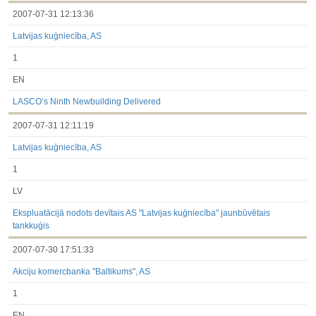
2007-07-31 12:13:36
Latvijas kuģniecība, AS
1
EN
LASCO’s Ninth Newbuilding Delivered
2007-07-31 12:11:19
Latvijas kuģniecība, AS
1
LV
Ekspluatācijā nodots devītais AS "Latvijas kuģniecība" jaunbūvētais
tankkuģis
2007-07-30 17:51:33
Akciju komercbanka ''Baltikums'', AS
1
EN