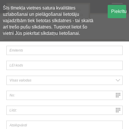
Šīs tīmekļa vietnes satura kvalitātes
Oficiālā regulētās informācijas
Piekrītu
uzlabošanai un pielāgošanai lietotāju
centralizētā glabāšanas sistēma
vajadzībām tiek lietotas sīkdatnes - tai skaitā
arī trešo pušu sīkdatnes. Turpinot lietot šo
ATLASES NOSACĪJUMI
vietni Jūs piekrītat sīkdatņu lietošanai.