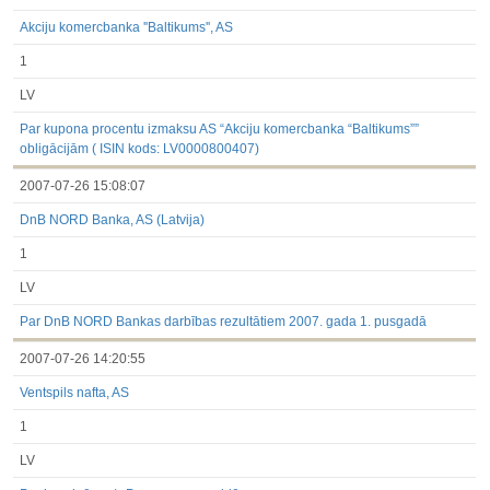
Akciju komercbanka ''Baltikums'', AS
1
LV
Par kupona procentu izmaksu AS “Akciju komercbanka “Baltikums””
obligācijām ( ISIN kods: LV0000800407)
2007-07-26 15:08:07
DnB NORD Banka, AS (Latvija)
1
LV
Par DnB NORD Bankas darbības rezultātiem 2007. gada 1. pusgadā
2007-07-26 14:20:55
Ventspils nafta, AS
1
LV