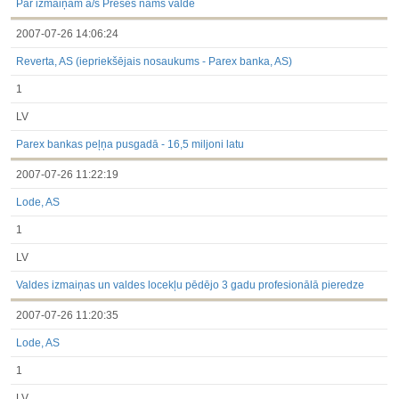
Par izmaiņām a/s Preses nams valdē
2007-07-26 14:06:24
Reverta, AS (iepriekšējais nosaukums - Parex banka, AS)
1
LV
Parex bankas peļņa pusgadā - 16,5 miljoni latu
2007-07-26 11:22:19
Lode, AS
1
LV
Valdes izmaiņas un valdes locekļu pēdējo 3 gadu profesionālā pieredze
2007-07-26 11:20:35
Lode, AS
1
LV