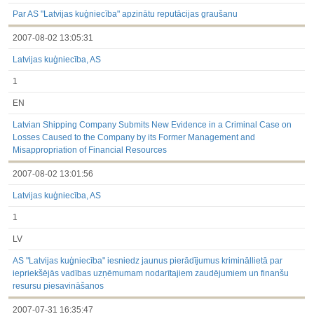
3.1. Papildu regulētā informācija, kas ir jāatklāj saskaņā ar
dalībvalsts tiesību aktiem
Par AS "Latvijas kuģniecība" apzinātu reputācijas graušanu
Līdz 2017.03.01
2007-08-02 13:05:31
Finanšu pārskati
Būtiski notikumi
Latvijas kuģniecība, AS
Informācija par akcionāru sapulcēm
Līdzdalības iegūšana vai zaudēšana
1
Paziņojumi par iekšējās informācijas turētāju darījumiem
Citi
EN
Latvian Shipping Company Submits New Evidence in a Criminal Case on
Losses Caused to the Company by its Former Management and
Misappropriation of Financial Resources
2007-08-02 13:01:56
Latvijas kuģniecība, AS
1
LV
AS "Latvijas kuģniecība" iesniedz jaunus pierādījumus krimināllietā par
iepriekšējās vadības uzņēmumam nodarītajiem zaudējumiem un finanšu
resursu piesavināšanos
2007-07-31 16:35:47