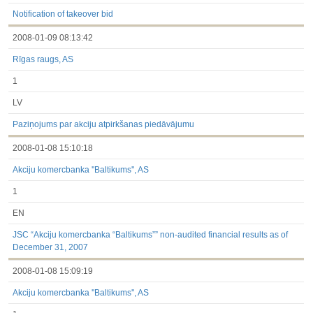
3.1. Papildu regulētā informācija, kas ir jāatklāj saskaņā ar
dalībvalsts tiesību aktiem
Notification of takeover bid
Līdz 2017.03.01
2008-01-09 08:13:42
Finanšu pārskati
Būtiski notikumi
Rīgas raugs, AS
Informācija par akcionāru sapulcēm
Līdzdalības iegūšana vai zaudēšana
1
Paziņojumi par iekšējās informācijas turētāju darījumiem
Citi
LV
Paziņojums par akciju atpirkšanas piedāvājumu
2008-01-08 15:10:18
Akciju komercbanka ''Baltikums'', AS
1
EN
JSC “Akciju komercbanka “Baltikums”” non-audited financial results as of
December 31, 2007
2008-01-08 15:09:19
Akciju komercbanka ''Baltikums'', AS