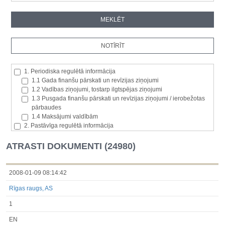
1. Periodiska regulētā informācija
1.1 Gada finanšu pārskati un revīzijas ziņojumi
1.2 Vadības ziņojumi, tostarp ilgtspējas ziņojumi
1.3 Pusgada finanšu pārskati un revīzijas ziņojumi / ierobežotas
pārbaudes
1.4 Maksājumi valdībām
2. Pastāvīga regulētā informācija
2.1. Izcelsmes dalībvalsts
2.2. Iekšējā informācija
ATRASTI DOKUMENTI (24980)
2.3. Paziņojumi par būtisku akciju paketi
2.4. Emitenta paša akciju iegāde vai atsavināšana
2.5. Balsstiesību kopējais skaits un kapitāls
2008-01-09 08:14:42
2.6. Izmaiņas tiesībās, kas attiecas uz akciju vai vērtspapīru
Rīgas raugs, AS
kategorijām
2.7 Pārvaldītāju darījumi
1
3. Papildu regulētā informācija, kas ir jāatklāj saskaņā ar dalībvalsts
tiesību aktiem
EN