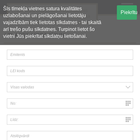
Šīs tīmekļa vietnes satura kvalitātes
Oficiālā regulētās informācijas
Piekrītu
uzlabošanai un pielāgošanai lietotāju
centralizētā glabāšanas sistēma
vajadzībām tiek lietotas sīkdatnes - tai skaitā
arī trešo pušu sīkdatnes. Turpinot lietot šo
ATLASES NOSACĪJUMI
vietni Jūs piekrītat sīkdatņu lietošanai.