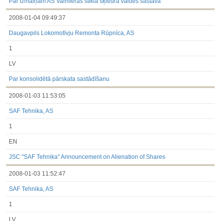
Par izmaiņām AS Valmieras stikla šķiedra valdes sastāvā
2008-01-04 09:49:37
Daugavpils Lokomotīvju Remonta Rūpnīca, AS
1
LV
Par konsolidētā pārskata sastādīšanu
2008-01-03 11:53:05
SAF Tehnika, AS
1
EN
JSC "SAF Tehnika" Announcement on Alienation of Shares
2008-01-03 11:52:47
SAF Tehnika, AS
1
LV