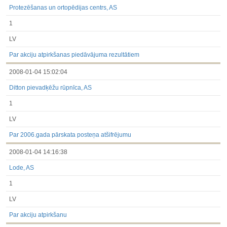
Protezēšanas un ortopēdijas centrs, AS
1
LV
Par akciju atpirkšanas piedāvājuma rezultātiem
2008-01-04 15:02:04
Ditton pievadķēžu rūpnīca, AS
1
LV
Par 2006.gada pārskata posteņa atšifrējumu
2008-01-04 14:16:38
Lode, AS
1
LV
Par akciju atpirkšanu