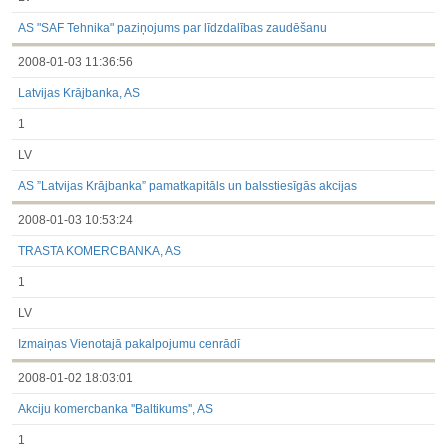
AS "SAF Tehnika" paziņojums par līdzdalības zaudēšanu
2008-01-03 11:36:56
Latvijas Krājbanka, AS
1
LV
AS ”Latvijas Krājbanka” pamatkapitāls un balsstiesīgās akcijas
2008-01-03 10:53:24
TRASTA KOMERCBANKA, AS
1
LV
Izmaiņas Vienotajā pakalpojumu cenrādī
2008-01-02 18:03:01
Akciju komercbanka ''Baltikums'', AS
1