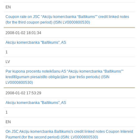
EN
Coupon rate on JSC “Akciju komercbanka “Baltikums”” credit linked notes
(for the third coupon period) (ISIN LV0000800530)
2008-01-02 18:01:34
Akciju komercbanka ''Baltikums'', AS
1
LV
Par kupona procentu noteikšanu AS “Akciju komercbanka “Baltikums””
kredītlīgumam piesaistīto obligācijām (par trešo periodu) (ISIN
LV0000800530)
2008-01-02 17:53:29
Akciju komercbanka ''Baltikums'', AS
1
EN
On JSC Akciju komercbanka Baltikums's credit linked notes Coupon Interest
Payment (for the second period) (ISIN: LV0000800530)