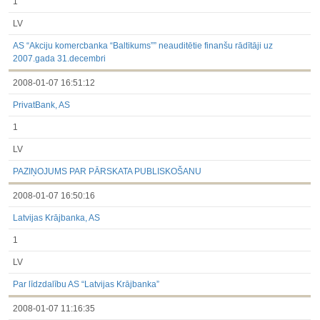
1
LV
AS “Akciju komercbanka “Baltikums”” neauditētie finanšu rādītāji uz
2007.gada 31.decembri
2008-01-07 16:51:12
PrivatBank, AS
1
LV
PAZIŅOJUMS PAR PĀRSKATA PUBLISKOŠANU
2008-01-07 16:50:16
Latvijas Krājbanka, AS
1
LV
Par līdzdalību AS “Latvijas Krājbanka”
2008-01-07 11:16:35