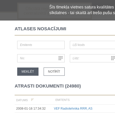
Šīs tīmekļa vietnes satura kvalitātes
Oficiālā regulētās informācijas
sīkdatnes - tai skaitā arī trešo pušu s
centralizētā glabāšanas sistēma
ATLASES NOSACĪJUMI
ATRASTI DOKUMENTI (24980)
EMITENTS
DATUMS
2008-01-16 17:34:32
VEF Radiotehnika RRR, AS