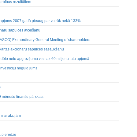
arbības rezultātiem
lcēm
as apjoms 2007.gadā pieaug par vairāk nekā 133%
ēšana
cijas turētāju darījumiem
āru sapulces atcelšanu
(LASCO) Extraordinary General Meeting of shareholders
rkārtas akcionāru sapulces sasaukšanu
lidēto neto apgrozījumu vismaz 60 miljonu latu apjomā
nvestīciju noguldījums
s
mēnešu finanšu pārskats
em ar akcijām
 pieredze