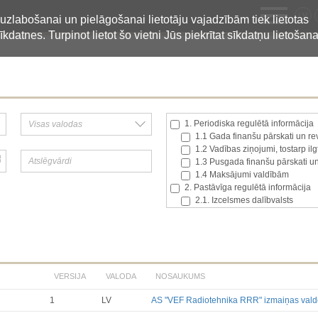
LV
 uzlabošanai un pielāgošanai lietotāju vajadzībām tiek lietotas
īkdatnes. Turpinot lietot šo vietni Jūs piekrītat sīkdatņu lietošana
1. Periodiska regulētā informācija
1.1 Gada finanšu pārskati un rev
1.2 Vadības ziņojumi, tostarp il
1.3 Pusgada finanšu pārskati un
1.4 Maksājumi valdībām
2. Pastāvīga regulētā informācija
2.1. Izcelsmes dalībvalsts
2.2. Iekšējā informācija
2.3. Paziņojumi par būtisku akci
2.4. Emitenta paša akciju iegād
2.5. Balsstiesību kopējais skaits
2.6. Izmaiņas tiesībās, kas atti
VERSIJA
VALODA
NOSAUKUMS
2.7 Pārvaldītāju darījumi
3. Papildu regulētā informācija, kas
1
LV
AS "VEF Radiotehnika RRR" izmaiņas vald
3.1. Papildu regulētā informācija
Līdz 2017.03.01