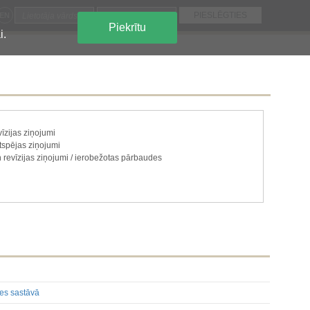
EN
Piekrītu
i.
īzijas ziņojumi
gtspējas ziņojumi
 revīzijas ziņojumi / ierobežotas pārbaudes
ju paketi
e vai atsavināšana
 un kapitāls
ecas uz akciju vai vērtspapīru kategorijām
 ir jāatklāj saskaņā ar dalībvalsts tiesību aktiem
es sastāvā
, kas ir jāatklāj saskaņā ar dalībvalsts tiesību aktiem