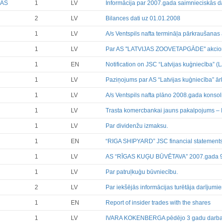
 AS
1
LV
Informācija par 2007.gada saimnieciskās d
Finanšu pārskati
Būtiski notikumi
2
LV
Bilances dati uz 01.01.2008
Informācija par akcionāru sapu
1
LV
A/s Ventspils nafta termināļa pārkraušan
Līdzdalības iegūšana vai zaud
Paziņojumi par iekšējās informā
1
LV
Par AS ''LATVIJAS ZOOVETAPGĀDE'' akcion
Citi
1
EN
Notification on JSC “Latvijas kuģniecība” 
1
LV
Paziņojums par AS “Latvijas kuģniecība” ā
1
LV
A/s Ventspils nafta plāno 2008.gada konso
1
LV
Trasta komercbankai jauns pakalpojums – I
1
LV
Par dividenžu izmaksu.
1
EN
“RIGA SHIPYARD” JSC financial statement
1
LV
AS “RĪGAS KUĢU BŪVĒTAVA” 2007.gada 9 
1
LV
Par patruļkuģu būvniecību.
2
LV
Par iekšējās informācijas turētāja darījumi
1
EN
Report of insider trades with the shares
1
LV
IVARA KOKENBERGA pēdējo 3 gadu darba