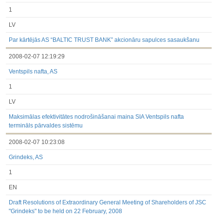
1
LV
Par kārtējās AS “BALTIC TRUST BANK” akcionāru sapulces sasaukšanu
2008-02-07 12:19:29
Ventspils nafta, AS
1
LV
Maksimālas efektivitātes nodrošināšanai maina SIA Ventspils nafta
termināls pārvaldes sistēmu
2008-02-07 10:23:08
Grindeks, AS
1
EN
Draft Resolutions of Extraordinary General Meeting of Shareholders of JSC
"Grindeks" to be held on 22 February, 2008