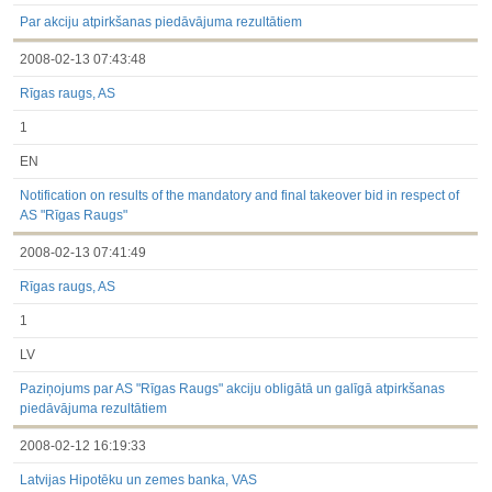
3.1. Papildu regulētā informācija, kas ir jāatklāj saskaņā ar
dalībvalsts tiesību aktiem
Par akciju atpirkšanas piedāvājuma rezultātiem
Līdz 2017.03.01
2008-02-13 07:43:48
Finanšu pārskati
Būtiski notikumi
Rīgas raugs, AS
Informācija par akcionāru sapulcēm
Līdzdalības iegūšana vai zaudēšana
1
Paziņojumi par iekšējās informācijas turētāju darījumiem
Citi
EN
Notification on results of the mandatory and final takeover bid in respect of
AS "Rīgas Raugs"
2008-02-13 07:41:49
Rīgas raugs, AS
1
LV
Paziņojums par AS "Rīgas Raugs" akciju obligātā un galīgā atpirkšanas
piedāvājuma rezultātiem
2008-02-12 16:19:33
Latvijas Hipotēku un zemes banka, VAS