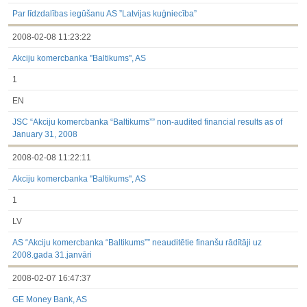
Par līdzdalības iegūšanu AS ”Latvijas kuģniecība”
2008-02-08 11:23:22
Akciju komercbanka ''Baltikums'', AS
1
EN
JSC “Akciju komercbanka “Baltikums”” non-audited financial results as of
January 31, 2008
2008-02-08 11:22:11
Akciju komercbanka ''Baltikums'', AS
1
LV
AS “Akciju komercbanka “Baltikums”” neauditētie finanšu rādītāji uz
2008.gada 31.janvāri
2008-02-07 16:47:37
GE Money Bank, AS