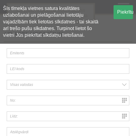
Šīs tīmekļa vietnes satura kvalitātes
Oficiālā regulētās informācijas
Piekrītu
uzlabošanai un pielāgošanai lietotāju
centralizētā glabāšanas sistēma
vajadzībām tiek lietotas sīkdatnes - tai skaitā
arī trešo pušu sīkdatnes. Turpinot lietot šo
ATLASES NOSACĪJUMI
vietni Jūs piekrītat sīkdatņu lietošanai.