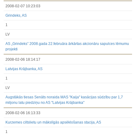
2008-02-07 10:23:03
Grindeks, AS
1
LV
AS „Grindeks” 2008.gada 22.februāra ārkārtas akcionāru sapulces lēmumu
projekti
2008-02-06 18:14:17
Latvijas Krājbanka, AS
1
LV
Augstākās tiesas Senāts noraida MAS "Kaija" kasācijas sūdzību par 1,7
miljonu latu piedziņu no AS "Latvijas Krājbanka"
2008-02-06 16:13:33
Kurzemes ciltslietu un mākslīgās apsēklošanas stacija, AS
1