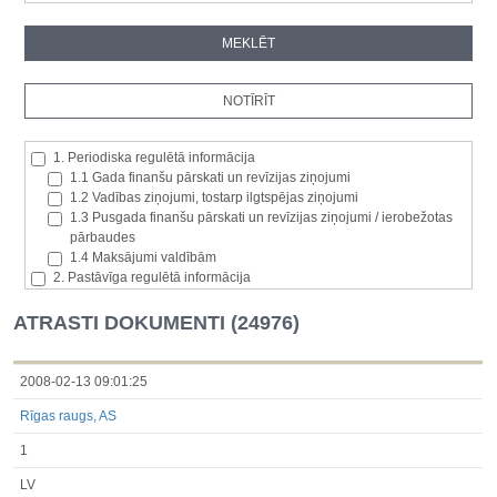
1. Periodiska regulētā informācija
1.1 Gada finanšu pārskati un revīzijas ziņojumi
1.2 Vadības ziņojumi, tostarp ilgtspējas ziņojumi
1.3 Pusgada finanšu pārskati un revīzijas ziņojumi / ierobežotas
pārbaudes
1.4 Maksājumi valdībām
2. Pastāvīga regulētā informācija
2.1. Izcelsmes dalībvalsts
2.2. Iekšējā informācija
ATRASTI DOKUMENTI (24976)
2.3. Paziņojumi par būtisku akciju paketi
2.4. Emitenta paša akciju iegāde vai atsavināšana
2.5. Balsstiesību kopējais skaits un kapitāls
2008-02-13 09:01:25
2.6. Izmaiņas tiesībās, kas attiecas uz akciju vai vērtspapīru
Rīgas raugs, AS
kategorijām
2.7 Pārvaldītāju darījumi
1
3. Papildu regulētā informācija, kas ir jāatklāj saskaņā ar dalībvalsts
tiesību aktiem
LV