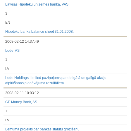
Latvijas Hipotēku un zemes banka, VAS
3
EN
Hipoteku banka balance sheet 31.01.2008.
2008-02-12 14:37:49
Lode, AS
1
LV
Lode Holdings Limited paziņojums par obligātā un galīgā akciju
atpirkšanas piedāvājuma rezultātiem
2008-02-11 10:03:12
GE Money Bank, AS
1
LV
Lēmuma projekts par bankas statūtu grozīšanu