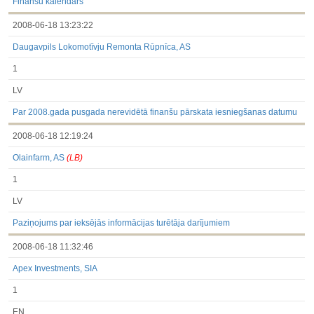
Finanšu kalendārs
2008-06-18 13:23:22
Daugavpils Lokomotīvju Remonta Rūpnīca, AS
1
LV
Par 2008.gada pusgada nerevidētā finanšu pārskata iesniegšanas datumu
2008-06-18 12:19:24
Olainfarm, AS
(LB)
1
LV
Paziņojums par ieksējās informācijas turētāja darījumiem
2008-06-18 11:32:46
Apex Investments, SIA
1
EN