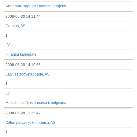
3.1. Papildu regulētā informācija, kas ir jāatklāj saskaņā ar
dalībvalsts tiesību aktiem
Akcionāru sapulces lēmumu projekts
Līdz 2017.03.01
2008-06-20 14:11:44
Finanšu pārskati
Būtiski notikumi
Grobiņa, AS
Informācija par akcionāru sapulcēm
Līdzdalības iegūšana vai zaudēšana
1
Paziņojumi par iekšējās informācijas turētāju darījumiem
Citi
LV
Finanšu kalendārs
2008-06-20 14:10:56
Latvijas zoovetapgāde, AS
1
LV
Maksātnespējas procesa izbeigšana
2008-06-20 12:25:42
Ditton pievadķēžu rūpnīca, AS
1