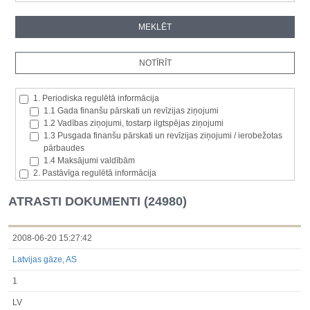
1. Periodiska regulētā informācija
1.1 Gada finanšu pārskati un revīzijas ziņojumi
1.2 Vadības ziņojumi, tostarp ilgtspējas ziņojumi
1.3 Pusgada finanšu pārskati un revīzijas ziņojumi / ierobežotas
pārbaudes
1.4 Maksājumi valdībām
2. Pastāvīga regulētā informācija
2.1. Izcelsmes dalībvalsts
2.2. Iekšējā informācija
ATRASTI DOKUMENTI (24980)
2.3. Paziņojumi par būtisku akciju paketi
2.4. Emitenta paša akciju iegāde vai atsavināšana
2.5. Balsstiesību kopējais skaits un kapitāls
2008-06-20 15:27:42
2.6. Izmaiņas tiesībās, kas attiecas uz akciju vai vērtspapīru
Latvijas gāze, AS
kategorijām
2.7 Pārvaldītāju darījumi
1
3. Papildu regulētā informācija, kas ir jāatklāj saskaņā ar dalībvalsts
tiesību aktiem
LV