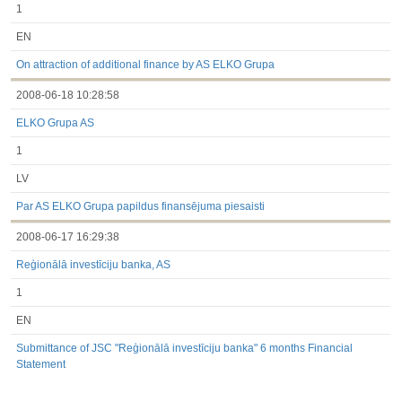
1
EN
On attraction of additional finance by AS ELKO Grupa
2008-06-18 10:28:58
ELKO Grupa AS
1
LV
Par AS ELKO Grupa papildus finansējuma piesaisti
2008-06-17 16:29:38
Reģionālā investīciju banka, AS
1
EN
Submittance of JSC "Reģionālā investīciju banka" 6 months Financial
Statement