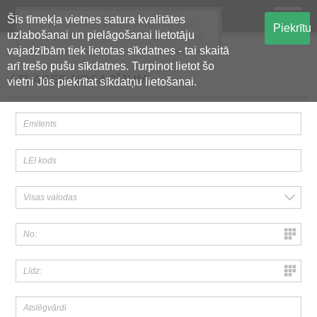
Šīs tīmekļa vietnes satura kvalitātes
Oficiālā regulētās informācijas
Piekrītu
uzlabošanai un pielāgošanai lietotāju
centralizētā glabāšanas sistēma
vajadzībām tiek lietotas sīkdatnes - tai skaitā
arī trešo pušu sīkdatnes. Turpinot lietot šo
ATLASES NOSACĪJUMI
vietni Jūs piekrītat sīkdatņu lietošanai.