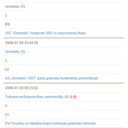
Grindeks, AS
1
EN
JSC “Grindeks” Yearbook 2007 in macromedia flash
2008-07-09 15:44:35
Grindeks, AS
1
LV
AS „Grindeks” 2007. gada grāmata multimediju prezentācijā
2008-07-09 09:15:02
Tukuma mežrūpniecības saimniecība, AS
(LB)
1
LV
Par Finanšu un kapitāla tirgus komisijas padomes lēmumu