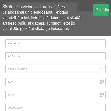
Šīs tīmekļa vietnes satura kvalitātes
Oficiālā regulētās informācijas
Piekrītu
uzlabošanai un pielāgošanai lietotāju
centralizētā glabāšanas sistēma
vajadzībām tiek lietotas sīkdatnes - tai skaitā
arī trešo pušu sīkdatnes. Turpinot lietot šo
ATLASES NOSACĪJUMI
vietni Jūs piekrītat sīkdatņu lietošanai.