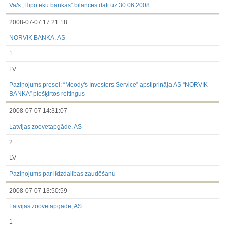
Va/s „Hipotēku bankas” bilances dati uz 30.06.2008.
2008-07-07 17:21:18
NORVIK BANKA, AS
1
LV
Paziņojums presei: “Moody's Investors Service” apstiprināja AS “NORVIK
BANKA” piešķirtos reitingus
2008-07-07 14:31:07
Latvijas zoovetapgāde, AS
2
LV
Paziņojums par līdzdalības zaudēšanu
2008-07-07 13:50:59
Latvijas zoovetapgāde, AS
1