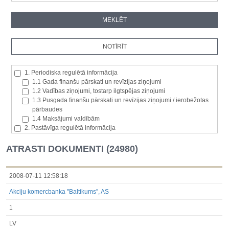
1. Periodiska regulētā informācija
1.1 Gada finanšu pārskati un revīzijas ziņojumi
1.2 Vadības ziņojumi, tostarp ilgtspējas ziņojumi
1.3 Pusgada finanšu pārskati un revīzijas ziņojumi / ierobežotas
pārbaudes
1.4 Maksājumi valdībām
2. Pastāvīga regulētā informācija
2.1. Izcelsmes dalībvalsts
2.2. Iekšējā informācija
ATRASTI DOKUMENTI (24980)
2.3. Paziņojumi par būtisku akciju paketi
2.4. Emitenta paša akciju iegāde vai atsavināšana
2.5. Balsstiesību kopējais skaits un kapitāls
2008-07-11 12:58:18
2.6. Izmaiņas tiesībās, kas attiecas uz akciju vai vērtspapīru
Akciju komercbanka ''Baltikums'', AS
kategorijām
2.7 Pārvaldītāju darījumi
1
3. Papildu regulētā informācija, kas ir jāatklāj saskaņā ar dalībvalsts
tiesību aktiem
LV