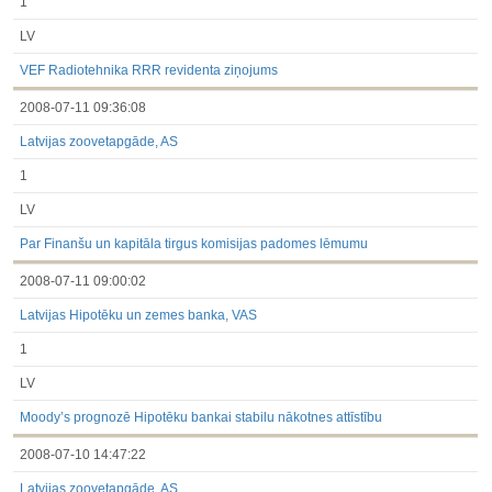
1
LV
VEF Radiotehnika RRR revidenta ziņojums
2008-07-11 09:36:08
Latvijas zoovetapgāde, AS
1
LV
Par Finanšu un kapitāla tirgus komisijas padomes lēmumu
2008-07-11 09:00:02
Latvijas Hipotēku un zemes banka, VAS
1
LV
Moody’s prognozē Hipotēku bankai stabilu nākotnes attīstību
2008-07-10 14:47:22
Latvijas zoovetapgāde, AS