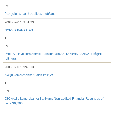
LV
Paziņojums par līdzdalības iegūšanu
2008-07-07 09:51:23
NORVIK BANKA, AS
1
LV
“Moody’s Investors Service” apstiprināja AS “NORVIK BANKA” piešķirtos
reitingus
2008-07-07 09:49:13
Akciju komercbanka ''Baltikums'', AS
1
EN
JSC Akciju komercbanka Baltikums Non-audited Financial Results as of
June 30, 2008