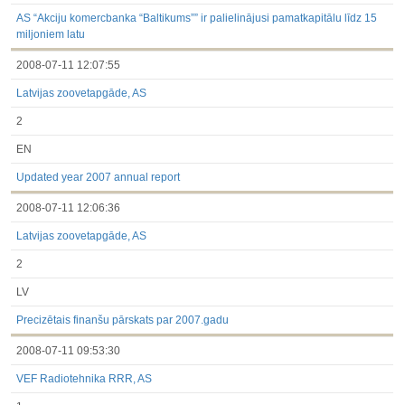
3.1. Papildu regulētā informācija, kas ir jāatklāj saskaņā ar
dalībvalsts tiesību aktiem
AS “Akciju komercbanka “Baltikums”” ir palielinājusi pamatkapitālu līdz 15
Līdz 2017.03.01
miljoniem latu
Finanšu pārskati
2008-07-11 12:07:55
Būtiski notikumi
Informācija par akcionāru sapulcēm
Latvijas zoovetapgāde, AS
Līdzdalības iegūšana vai zaudēšana
Paziņojumi par iekšējās informācijas turētāju darījumiem
2
Citi
EN
Updated year 2007 annual report
2008-07-11 12:06:36
Latvijas zoovetapgāde, AS
2
LV
Precizētais finanšu pārskats par 2007.gadu
2008-07-11 09:53:30
VEF Radiotehnika RRR, AS