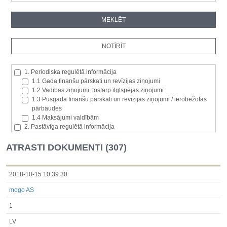
1. Periodiska regulētā informācija
1.1 Gada finanšu pārskati un revīzijas ziņojumi
1.2 Vadības ziņojumi, tostarp ilgtspējas ziņojumi
1.3 Pusgada finanšu pārskati un revīzijas ziņojumi / ierobežotas
pārbaudes
1.4 Maksājumi valdībām
2. Pastāvīga regulētā informācija
2.1. Izcelsmes dalībvalsts
2.2. Iekšējā informācija
ATRASTI DOKUMENTI (307)
2.3. Paziņojumi par būtisku akciju paketi
2.4. Emitenta paša akciju iegāde vai atsavināšana
2.5. Balsstiesību kopējais skaits un kapitāls
2018-10-15 10:39:30
2.6. Izmaiņas tiesībās, kas attiecas uz akciju vai vērtspapīru
mogo AS
kategorijām
2.7 Pārvaldītāju darījumi
1
3. Papildu regulētā informācija, kas ir jāatklāj saskaņā ar dalībvalsts
tiesību aktiem
LV