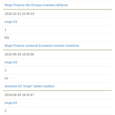
3.1. Papildu regulētā informācija, kas ir jāatklāj saskaņā ar
dalībvalsts tiesību aktiem
Mogo Finance rīko Eiropas investoru tikšanos
Līdz 2017.03.01
2018-10-15 10:39:19
Finanšu pārskati
Būtiski notikumi
mogo AS
Informācija par akcionāru sapulcēm
Līdzdalības iegūšana vai zaudēšana
1
Paziņojumi par iekšējās informācijas turētāju darījumiem
Citi
EN
Mogo Finance conducts European investor roadshow
2018-09-28 18:20:56
mogo AS
2
LV
Izmaiņas AS "mogo" valdes sastāvā
2018-09-28 18:20:47
mogo AS
2