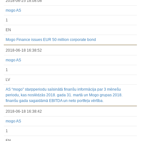
2018-06-25 18:08:08
mogo AS
1
EN
Mogo Finance issues EUR 50 million corporate bond
2018-06-18 16:38:52
mogo AS
1
LV
AS “mogo” starpperiodu saīsinātā finanšu informācija par 3 mēnešu
periodu, kas noslēdzās 2018. gada 31. martā un Mogo grupas 2018.
finanšu gada sagaidāmā EBITDA un neto portfeļa vērtība.
2018-06-18 16:38:42
mogo AS
1
EN