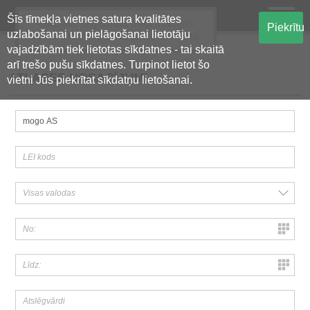
Šīs tīmekļa vietnes satura kvalitātes
Oficiālā regulētās informācijas
Piekrītu
uzlabošanai un pielāgošanai lietotāju
centralizētā glabāšanas sistēma
vajadzībām tiek lietotas sīkdatnes - tai skaitā
arī trešo pušu sīkdatnes. Turpinot lietot šo
ATLASES NOSACĪJUMI
vietni Jūs piekrītat sīkdatņu lietošanai.