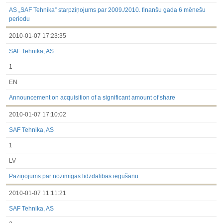
3.1. Papildu regulētā informācija, kas ir jāatklāj saskaņā ar
dalībvalsts tiesību aktiem
AS „SAF Tehnika” starpziņojums par 2009./2010. finanšu gada 6 mēnešu
Līdz 2017.03.01
periodu
Finanšu pārskati
2010-01-07 17:23:35
Būtiski notikumi
Informācija par akcionāru sapulcēm
SAF Tehnika, AS
Līdzdalības iegūšana vai zaudēšana
Paziņojumi par iekšējās informācijas turētāju darījumiem
1
Citi
EN
Announcement on acquisition of a significant amount of share
2010-01-07 17:10:02
SAF Tehnika, AS
1
LV
Paziņojums par nozīmīgas līdzdalības iegūšanu
2010-01-07 11:11:21
SAF Tehnika, AS