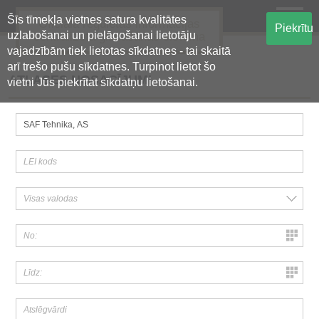
Šīs tīmekļa vietnes satura kvalitātes
Oficiālā regulētās informācijas
Piekrītu
uzlabošanai un pielāgošanai lietotāju
centralizētā glabāšanas sistēma
vajadzībām tiek lietotas sīkdatnes - tai skaitā
arī trešo pušu sīkdatnes. Turpinot lietot šo
ATLASES NOSACĪJUMI
vietni Jūs piekrītat sīkdatņu lietošanai.