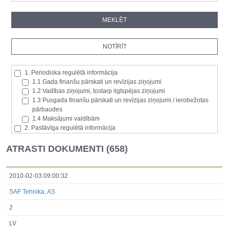
1. Periodiska regulētā informācija
1.1 Gada finanšu pārskati un revīzijas ziņojumi
1.2 Vadības ziņojumi, tostarp ilgtspējas ziņojumi
1.3 Pusgada finanšu pārskati un revīzijas ziņojumi / ierobežotas
pārbaudes
1.4 Maksājumi valdībām
2. Pastāvīga regulētā informācija
2.1. Izcelsmes dalībvalsts
2.2. Iekšējā informācija
ATRASTI DOKUMENTI (658)
2.3. Paziņojumi par būtisku akciju paketi
2.4. Emitenta paša akciju iegāde vai atsavināšana
2.5. Balsstiesību kopējais skaits un kapitāls
2010-02-03 09:00:32
2.6. Izmaiņas tiesībās, kas attiecas uz akciju vai vērtspapīru
SAF Tehnika, AS
kategorijām
2.7 Pārvaldītāju darījumi
2
3. Papildu regulētā informācija, kas ir jāatklāj saskaņā ar dalībvalsts
tiesību aktiem
LV