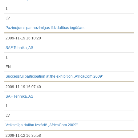
1
LV
Paziņojums par nozīmīgas līdzdalības iegūšanu
2009-11-19 16:10:20
SAF Tehnika, AS
1
EN
Successful participation at the exhibition „AfricaCom 2009”
2009-11-19 16:07:40
SAF Tehnika, AS
1
LV
Veiksmīga dalība izstādē „AfricaCom 2009”
2009-11-12 16:35:58