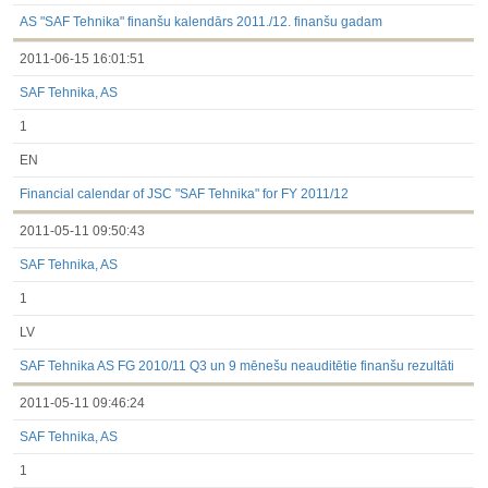
3.1. Papildu regulētā informācija, kas ir jāatklāj saskaņā ar
dalībvalsts tiesību aktiem
AS "SAF Tehnika" finanšu kalendārs 2011./12. finanšu gadam
Līdz 2017.03.01
2011-06-15 16:01:51
Finanšu pārskati
Būtiski notikumi
SAF Tehnika, AS
Informācija par akcionāru sapulcēm
Līdzdalības iegūšana vai zaudēšana
1
Paziņojumi par iekšējās informācijas turētāju darījumiem
Citi
EN
Financial calendar of JSC "SAF Tehnika" for FY 2011/12
2011-05-11 09:50:43
SAF Tehnika, AS
1
LV
SAF Tehnika AS FG 2010/11 Q3 un 9 mēnešu neauditētie finanšu rezultāti
2011-05-11 09:46:24
SAF Tehnika, AS
1