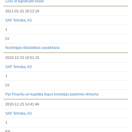
Loss of significant share
2011-01-31 16:12:19
SAF Tehnika, AS
1
LV
Nozīmīgas līdzdalības zaudēšana
2010-12-15 10:51:10
SAF Tehnika, AS
1
LV
Par Finanšu un kapitāla tirgus komisijas padomes lēmumu
2010-11-15 14:41:46
SAF Tehnika, AS
1
EN