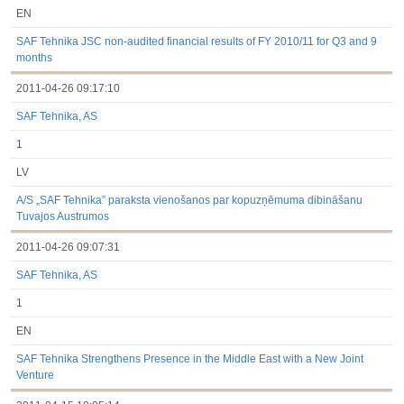
EN
SAF Tehnika JSC non-audited financial results of FY 2010/11 for Q3 and 9
months
2011-04-26 09:17:10
SAF Tehnika, AS
1
LV
A/S „SAF Tehnika” paraksta vienošanos par kopuzņēmuma dibināšanu
Tuvajos Austrumos
2011-04-26 09:07:31
SAF Tehnika, AS
1
EN
SAF Tehnika Strengthens Presence in the Middle East with a New Joint
Venture