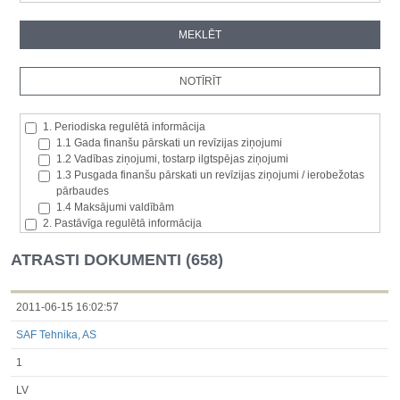
1. Periodiska regulētā informācija
1.1 Gada finanšu pārskati un revīzijas ziņojumi
1.2 Vadības ziņojumi, tostarp ilgtspējas ziņojumi
1.3 Pusgada finanšu pārskati un revīzijas ziņojumi / ierobežotas
pārbaudes
1.4 Maksājumi valdībām
2. Pastāvīga regulētā informācija
2.1. Izcelsmes dalībvalsts
2.2. Iekšējā informācija
ATRASTI DOKUMENTI (658)
2.3. Paziņojumi par būtisku akciju paketi
2.4. Emitenta paša akciju iegāde vai atsavināšana
2.5. Balsstiesību kopējais skaits un kapitāls
2011-06-15 16:02:57
2.6. Izmaiņas tiesībās, kas attiecas uz akciju vai vērtspapīru
SAF Tehnika, AS
kategorijām
2.7 Pārvaldītāju darījumi
1
3. Papildu regulētā informācija, kas ir jāatklāj saskaņā ar dalībvalsts
tiesību aktiem
LV