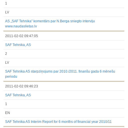
1
LV
AS „SAF Tehnika” komentārs par N.Berga sniegto interviju
www.naudaslietas.lv
2011-02-02 09:47:05
SAF Tehnika, AS
2
LV
SAF Tehnika AS starpziņojums par 2010./2011. finanšu gada 6 mēnešu
periodu
2011-02-02 09:46:23
SAF Tehnika, AS
1
EN
SAF Tehnika AS Interim Report for 6 months of financial year 2010/11