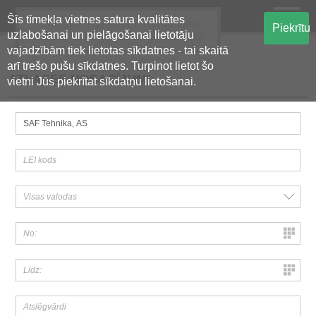
Šīs tīmekļa vietnes satura kvalitātes
Oficiālā regulētās informācijas
Piekrītu
uzlabošanai un pielāgošanai lietotāju
centralizētā glabāšanas sistēma
vajadzībām tiek lietotas sīkdatnes - tai skaitā
arī trešo pušu sīkdatnes. Turpinot lietot šo
ATLASES NOSACĪJUMI
vietni Jūs piekrītat sīkdatņu lietošanai.