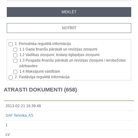
1. Periodiska regulētā informācija
1.1 Gada finanšu pārskati un revīzijas ziņojumi
1.2 Vadības ziņojumi, tostarp ilgtspējas ziņojumi
1.3 Pusgada finanšu pārskati un revīzijas ziņojumi / ierobežotas
pārbaudes
1.4 Maksājumi valdībām
2. Pastāvīga regulētā informācija
2.1. Izcelsmes dalībvalsts
2.2. Iekšējā informācija
ATRASTI DOKUMENTI (658)
2.3. Paziņojumi par būtisku akciju paketi
2.4. Emitenta paša akciju iegāde vai atsavināšana
2.5. Balsstiesību kopējais skaits un kapitāls
2013-02-21 16:39:48
2.6. Izmaiņas tiesībās, kas attiecas uz akciju vai vērtspapīru
SAF Tehnika, AS
kategorijām
2.7 Pārvaldītāju darījumi
1
3. Papildu regulētā informācija, kas ir jāatklāj saskaņā ar dalībvalsts
tiesību aktiem
LV