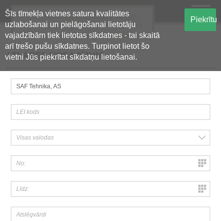
Šīs tīmekļa vietnes satura kvalitātes
Oficiālā regulētās informācijas
Piekrītu
uzlabošanai un pielāgošanai lietotāju
centralizētā glabāšanas sistēma
vajadzībām tiek lietotas sīkdatnes - tai skaitā
arī trešo pušu sīkdatnes. Turpinot lietot šo
ATLASES NOSACĪJUMI
vietni Jūs piekrītat sīkdatņu lietošanai.