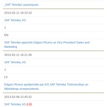
3.1. Papildu regulētā informācija, kas ir jāatklāj saskaņā ar
dalībvalsts tiesību aktiem
„SAF Tehnika” paziņojums
Līdz 2017.03.01
2013-02-11 16:23:10
Finanšu pārskati
Būtiski notikumi
SAF Tehnika, AS
Informācija par akcionāru sapulcēm
Līdzdalības iegūšana vai zaudēšana
1
Paziņojumi par iekšējās informācijas turētāju darījumiem
Citi
EN
SAF Tehnika appoints Edgars Ricevs as Vice President Sales and
Marketing
2013-02-11 16:21:36
SAF Tehnika, AS
1
LV
Edgars Ricevs apstiprināts par A/S SAF Tehnika Tirdzniecības un
Mārketinga viceprezidentu
2013-02-08 15:45:32
SAF Tehnika, AS
(LB)