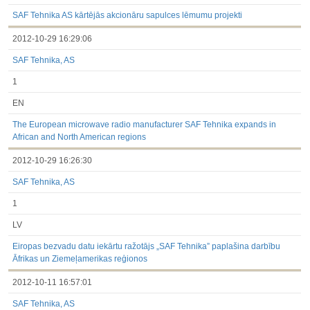
SAF Tehnika AS kārtējās akcionāru sapulces lēmumu projekti
2012-10-29 16:29:06
SAF Tehnika, AS
1
EN
The European microwave radio manufacturer SAF Tehnika expands in
African and North American regions
2012-10-29 16:26:30
SAF Tehnika, AS
1
LV
Eiropas bezvadu datu iekārtu ražotājs „SAF Tehnika” paplašina darbību
Āfrikas un Ziemeļamerikas reģionos
2012-10-11 16:57:01
SAF Tehnika, AS