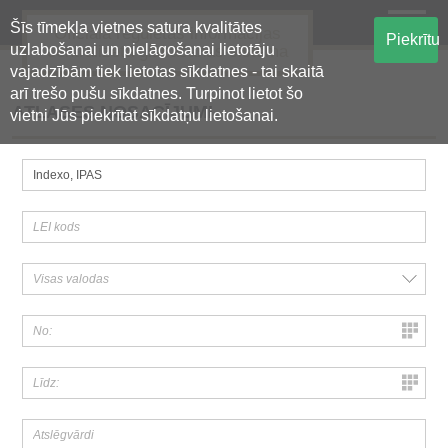
Šīs tīmekļa vietnes satura kvalitātes
Oficiālā regulētās informācijas
Piekrītu
uzlabošanai un pielāgošanai lietotāju
centralizētā glabāšanas sistēma
vajadzībām tiek lietotas sīkdatnes - tai skaitā
arī trešo pušu sīkdatnes. Turpinot lietot šo
ATLASES NOSACĪJUMI
vietni Jūs piekrītat sīkdatņu lietošanai.