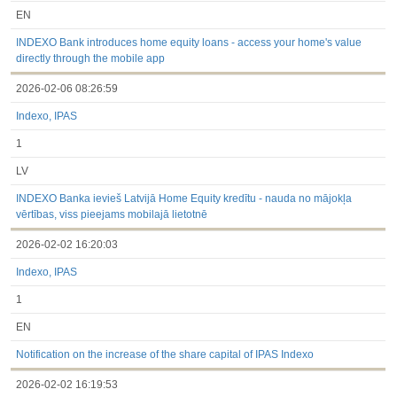
EN
INDEXO Bank introduces home equity loans - access your home's value
directly through the mobile app
2026-02-06 08:26:59
Indexo, IPAS
1
LV
INDEXO Banka ievieš Latvijā Home Equity kredītu - nauda no mājokļa
vērtības, viss pieejams mobilajā lietotnē
2026-02-02 16:20:03
Indexo, IPAS
1
EN
Notification on the increase of the share capital of IPAS Indexo
2026-02-02 16:19:53