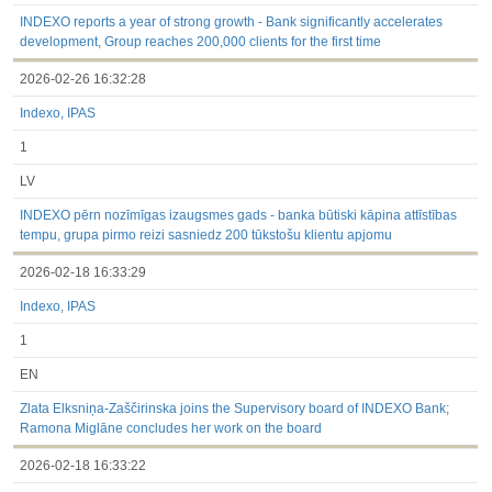
3.1. Papildu regulētā informācija, kas ir jāatklāj saskaņā ar
dalībvalsts tiesību aktiem
INDEXO reports a year of strong growth - Bank significantly accelerates
Līdz 2017.03.01
development, Group reaches 200,000 clients for the first time
Finanšu pārskati
2026-02-26 16:32:28
Būtiski notikumi
Informācija par akcionāru sapulcēm
Indexo, IPAS
Līdzdalības iegūšana vai zaudēšana
Paziņojumi par iekšējās informācijas turētāju darījumiem
1
Citi
LV
INDEXO pērn nozīmīgas izaugsmes gads - banka būtiski kāpina attīstības
tempu, grupa pirmo reizi sasniedz 200 tūkstošu klientu apjomu
2026-02-18 16:33:29
Indexo, IPAS
1
EN
Zlata Elksniņa-Zaščirinska joins the Supervisory board of INDEXO Bank;
Ramona Miglāne concludes her work on the board
2026-02-18 16:33:22