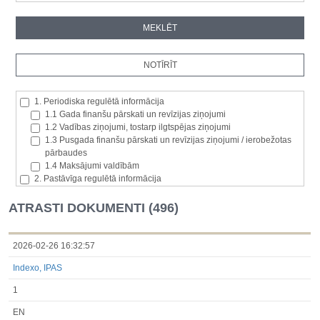
1. Periodiska regulētā informācija
1.1 Gada finanšu pārskati un revīzijas ziņojumi
1.2 Vadības ziņojumi, tostarp ilgtspējas ziņojumi
1.3 Pusgada finanšu pārskati un revīzijas ziņojumi / ierobežotas
pārbaudes
1.4 Maksājumi valdībām
2. Pastāvīga regulētā informācija
2.1. Izcelsmes dalībvalsts
2.2. Iekšējā informācija
ATRASTI DOKUMENTI (496)
2.3. Paziņojumi par būtisku akciju paketi
2.4. Emitenta paša akciju iegāde vai atsavināšana
2.5. Balsstiesību kopējais skaits un kapitāls
2026-02-26 16:32:57
2.6. Izmaiņas tiesībās, kas attiecas uz akciju vai vērtspapīru
Indexo, IPAS
kategorijām
2.7 Pārvaldītāju darījumi
1
3. Papildu regulētā informācija, kas ir jāatklāj saskaņā ar dalībvalsts
tiesību aktiem
EN