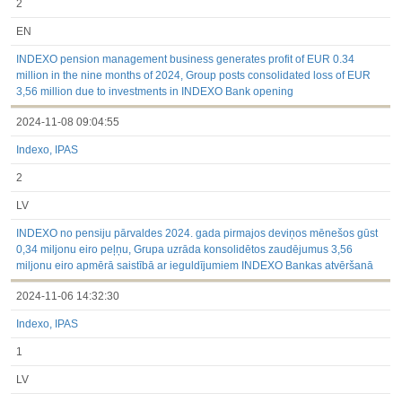
2
EN
INDEXO pension management business generates profit of EUR 0.34
million in the nine months of 2024, Group posts consolidated loss of EUR
3,56 million due to investments in INDEXO Bank opening
2024-11-08 09:04:55
Indexo, IPAS
2
LV
INDEXO no pensiju pārvaldes 2024. gada pirmajos deviņos mēnešos gūst
0,34 miljonu eiro peļņu, Grupa uzrāda konsolidētos zaudējumus 3,56
miljonu eiro apmērā saistībā ar ieguldījumiem INDEXO Bankas atvēršanā
2024-11-06 14:32:30
Indexo, IPAS
1
LV