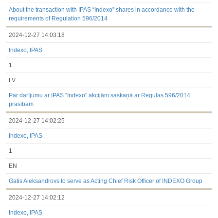
3.1. Papildu regulētā informācija, kas ir jāatklāj saskaņā ar
dalībvalsts tiesību aktiem
About the transaction with IPAS “Indexo” shares in accordance with the
Līdz 2017.03.01
requirements of Regulation 596/2014
Finanšu pārskati
2024-12-27 14:03:18
Būtiski notikumi
Informācija par akcionāru sapulcēm
Indexo, IPAS
Līdzdalības iegūšana vai zaudēšana
Paziņojumi par iekšējās informācijas turētāju darījumiem
1
Citi
LV
Par darījumu ar IPAS “Indexo” akcijām saskaņā ar Regulas 596/2014
prasībām
2024-12-27 14:02:25
Indexo, IPAS
1
EN
Gatis Aleksandrovs to serve as Acting Chief Risk Officer of INDEXO Group
2024-12-27 14:02:12
Indexo, IPAS