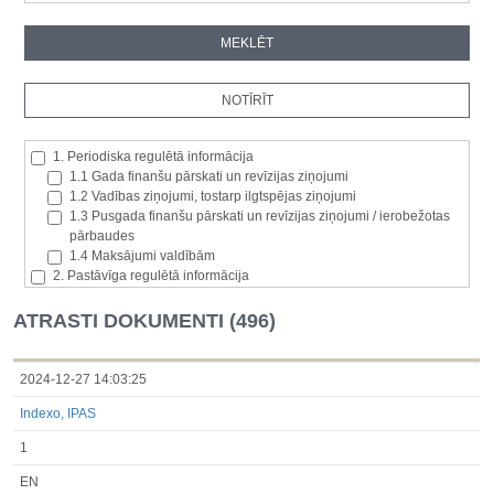
1. Periodiska regulētā informācija
1.1 Gada finanšu pārskati un revīzijas ziņojumi
1.2 Vadības ziņojumi, tostarp ilgtspējas ziņojumi
1.3 Pusgada finanšu pārskati un revīzijas ziņojumi / ierobežotas
pārbaudes
1.4 Maksājumi valdībām
2. Pastāvīga regulētā informācija
2.1. Izcelsmes dalībvalsts
2.2. Iekšējā informācija
ATRASTI DOKUMENTI (496)
2.3. Paziņojumi par būtisku akciju paketi
2.4. Emitenta paša akciju iegāde vai atsavināšana
2.5. Balsstiesību kopējais skaits un kapitāls
2024-12-27 14:03:25
2.6. Izmaiņas tiesībās, kas attiecas uz akciju vai vērtspapīru
Indexo, IPAS
kategorijām
2.7 Pārvaldītāju darījumi
1
3. Papildu regulētā informācija, kas ir jāatklāj saskaņā ar dalībvalsts
tiesību aktiem
EN