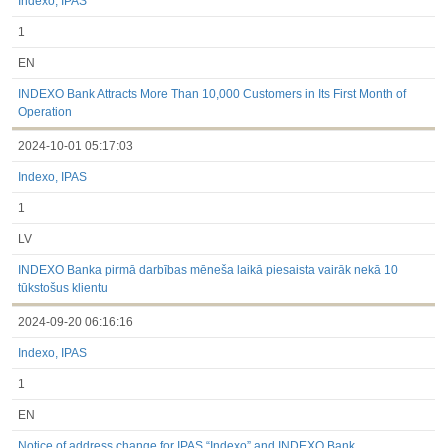
Indexo, IPAS
1
EN
INDEXO Bank Attracts More Than 10,000 Customers in Its First Month of
Operation
2024-10-01 05:17:03
Indexo, IPAS
1
LV
INDEXO Banka pirmā darbības mēneša laikā piesaista vairāk nekā 10
tūkstošus klientu
2024-09-20 06:16:16
Indexo, IPAS
1
EN
Notice of address change for IPAS “Indexo” and INDEXO Bank