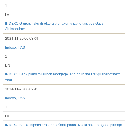
1
LV
INDEXO Grupas risku direktora pienākumu izpildītājs būs Gatis
Aleksandrovs
2024-11-20 06:03:09
Indexo, IPAS
1
EN
INDEXO Bank plans to launch mortgage lending in the first quarter of next
year
2024-11-20 06:02:45
Indexo, IPAS
1
LV
INDEXO Banka hipotekāro kreditēšanu plāno uzsākt nākamā gada pirmajā