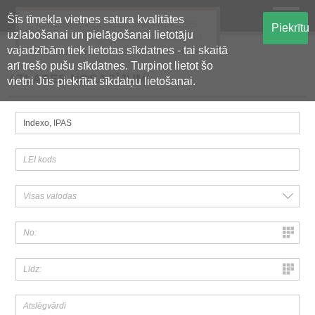
Šīs tīmekļa vietnes satura kvalitātes
Oficiālā regulētās informācijas
Piekrītu
uzlabošanai un pielāgošanai lietotāju
centralizētā glabāšanas sistēma
vajadzībām tiek lietotas sīkdatnes - tai skaitā
arī trešo pušu sīkdatnes. Turpinot lietot šo
ATLASES NOSACĪJUMI
vietni Jūs piekrītat sīkdatņu lietošanai.