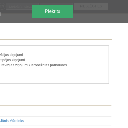
EN
Piekrītu
i.
īzijas ziņojumi
gtspējas ziņojumi
 revīzijas ziņojumi / ierobežotas pārbaudes
ju paketi
e vai atsavināšana
 un kapitāls
ecas uz akciju vai vērtspapīru kategorijām
 ir jāatklāj saskaņā ar dalībvalsts tiesību aktiem
 Jānis Mūrnieks
, kas ir jāatklāj saskaņā ar dalībvalsts tiesību aktiem