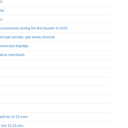
nt
nka
lcēm
nu
ēšana
cijas turētāju darījumiem
businesses during the first Quarter of 2025
snī gan pensiju, gan banku biznesā
omercijas tirgotāju
merce merchants
 will be 10.15 euro
 būs 10,15 eiro