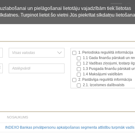
LV
 uzlabošanai un pielāgošanai lietotāju vajadzībām tiek lietotas
īkdatnes. Turpinot lietot šo vietni Jūs piekrītat sīkdatņu lietošana
1. Periodiska regulētā informācija
1.1 Gada finanšu pārskati un rev
1.2 Vadības ziņojumi, tostarp il
1.3 Pusgada finanšu pārskati un
1.4 Maksājumi valdībām
2. Pastāvīga regulētā informācija
2.1. Izcelsmes dalībvalsts
2.2. Iekšējā informācija
2.3. Paziņojumi par būtisku akci
2.4. Emitenta paša akciju iegād
2.5. Balsstiesību kopējais skaits
2.6. Izmaiņas tiesībās, kas atti
NOSAUKUMS
2.7 Pārvaldītāju darījumi
3. Papildu regulētā informācija, kas
INDEXO Bankas privātpersonu apkalpošanas segmenta attīstību turpmāk vadīs
3.1. Papildu regulētā informācija
Līdz 2017.03.01