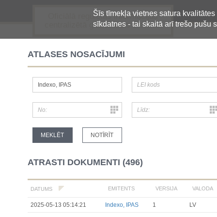
Šīs tīmekļa vietnes satura kvalitātes
Oficiālā regulētās informācijas
sīkdatnes - tai skaitā arī trešo pušu s
centralizētā glabāšanas sistēma
ATLASES NOSACĪJUMI
ATRASTI DOKUMENTI (496)
EMITENTS
VERSIJA
VALODA
DATUMS
2025-05-13 05:14:21
Indexo, IPAS
1
LV