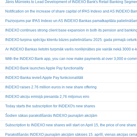
Jānis Mūrnieks to Lead Development of INDEXO Bank's Retail Banking Segme
Finanšu pārskati
Būtiski notikumi
Notification on the increase of share capital of IPAS Indexo and AS INDEXO Ba
Informācija par akcionāru sapu
Paziņojums par IPAS Indexo un AS INDEXO Bankas pamatkapitāla palielināša
Līdzdalības iegūšana vai zaud
Paziņojumi par iekšējās informā
INDEXO continues strong client base expansion in both its pension and banking 
Citi
INDEXO turpina spēcīgu klientu bāzes palielināšanu 2025. gada pirmajā ceturk
Ar INDEXO Bankas lietotni turpmāk varēs norēķināties pie vairāk nekā 3000 e-k
With the INDEXO Bank app, you can now make payments at over 3,000 e-com
INDEXO Bank launches Apple Pay functionality
INDEXO Banka ievieš Apple Pay funkcionalitāti
INDEXO raises 2.76 million euros in new share offering
INDEXO akciju emisijā piesaista 2,76 miljonus eiro
Today starts the subscription for INDEXO's new shares
Šodien sākas parakstīšanās INDEXO jaunajām akcijām
Subscription to INDEXO new shares will start on April 15, the price of one share
Parakstīšanās INDEXO jaunajām akcijām sāksies 15. aprīlī, vienas akcijas cena