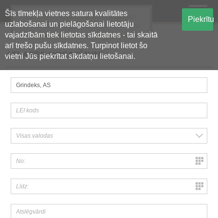
Šīs tīmekļa vietnes satura kvalitātes
Oficiālā regulētās informācijas
Piekrītu
uzlabošanai un pielāgošanai lietotāju
centralizētā glabāšanas sistēma
vajadzībām tiek lietotas sīkdatnes - tai skaitā
arī trešo pušu sīkdatnes. Turpinot lietot šo
ATLASES NOSACĪJUMI
vietni Jūs piekrītat sīkdatņu lietošanai.