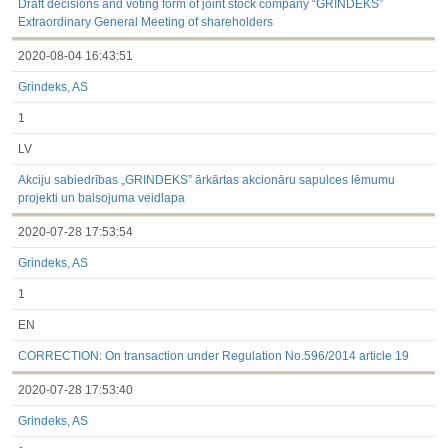
Draft decisions and voting form of joint stock company “GRINDEKS”
Extraordinary General Meeting of shareholders
2020-08-04 16:43:51
Grindeks, AS
1
LV
Akciju sabiedrības „GRINDEKS” ārkārtas akcionāru sapulces lēmumu
projekti un balsojuma veidlapa
2020-07-28 17:53:54
Grindeks, AS
1
EN
CORRECTION: On transaction under Regulation No.596/2014 article 19
2020-07-28 17:53:40
Grindeks, AS