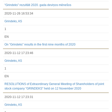
3.1. Papildu regulētā informācija, kas ir jāatklāj saskaņā ar
dalībvalsts tiesību aktiem
“Grindeks” rezultāti 2020. gada deviņos mēnešos
Līdz 2017.03.01
2020-11-26 16:53:34
Finanšu pārskati
Būtiski notikumi
Grindeks, AS
Informācija par akcionāru sapulcēm
Līdzdalības iegūšana vai zaudēšana
1
Paziņojumi par iekšējās informācijas turētāju darījumiem
Citi
EN
On “Grindeks” results in the first nine months of 2020
2020-11-12 17:23:46
Grindeks, AS
1
EN
RESOLUTIONS of Extraordinary General Meeting of Shareholders of joint
stock company “GRINDEKS” held on 12 November 2020
2020-11-12 17:23:31
Grindeks, AS