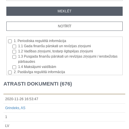
1. Periodiska regulētā informācija
1.1 Gada finanšu pārskati un revīzijas ziņojumi
1.2 Vadības ziņojumi, tostarp ilgtspējas ziņojumi
1.3 Pusgada finanšu pārskati un revīzijas ziņojumi / ierobežotas
pārbaudes
1.4 Maksājumi valdībām
2. Pastāvīga regulētā informācija
2.1. Izcelsmes dalībvalsts
2.2. Iekšējā informācija
ATRASTI DOKUMENTI (676)
2.3. Paziņojumi par būtisku akciju paketi
2.4. Emitenta paša akciju iegāde vai atsavināšana
2.5. Balsstiesību kopējais skaits un kapitāls
2020-11-26 16:53:47
2.6. Izmaiņas tiesībās, kas attiecas uz akciju vai vērtspapīru
Grindeks, AS
kategorijām
2.7 Pārvaldītāju darījumi
1
3. Papildu regulētā informācija, kas ir jāatklāj saskaņā ar dalībvalsts
tiesību aktiem
LV