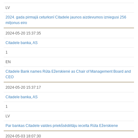
LV
2024. gada pirmajā ceturksnī Citadele jaunos aizdevumos izniegusi 256
miljonus eiro
2024-05-20 15:37:35
Citadele banka, AS
1
EN
Citadele Bank names Rūta Ežerskienė as Chair of Management Board and
CEO
2024-05-20 15:37:17
Citadele banka, AS
1
LV
Par bankas Citadele valdes priekšsēdētāju iecelta Rūta Ežerskiene
2024-05-03 18:07:30