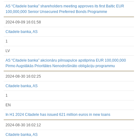
3.1. Papildu regulētā informācija, kas ir jāatklāj saskaņā ar
dalībvalsts tiesību aktiem
AS “Citadele banka” shareholders meeting approves its first Baltic EUR
Līdz 2017.03.01
100,000,000 Senior Unsecured Preferred Bonds Programme
Finanšu pārskati
2024-09-09 16:01:58
Būtiski notikumi
Informācija par akcionāru sapulcēm
Citadele banka, AS
Līdzdalības iegūšana vai zaudēšana
Paziņojumi par iekšējās informācijas turētāju darījumiem
1
Citi
LV
AS “Citadele banka” akcionāru pilnsapulce apstiprina EUR 100,000,000
Pirmo Augstākās Prioritātes Nenodrošināto obligāciju programmu
2024-08-30 16:02:25
Citadele banka, AS
1
EN
In H1 2024 Citadele has issued 621 million euros in new loans
2024-08-30 16:02:12
Citadele banka, AS