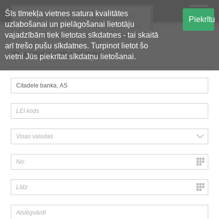
Šīs tīmekļa vietnes satura kvalitātes
Oficiālā regulētās informācijas
Piekrītu
uzlabošanai un pielāgošanai lietotāju
centralizētā glabāšanas sistēma
vajadzībām tiek lietotas sīkdatnes - tai skaitā
arī trešo pušu sīkdatnes. Turpinot lietot šo
ATLASES NOSACĪJUMI
vietni Jūs piekrītat sīkdatņu lietošanai.