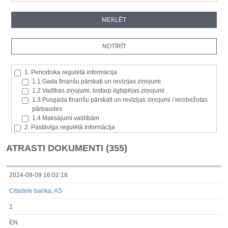
1. Periodiska regulētā informācija
1.1 Gada finanšu pārskati un revīzijas ziņojumi
1.2 Vadības ziņojumi, tostarp ilgtspējas ziņojumi
1.3 Pusgada finanšu pārskati un revīzijas ziņojumi / ierobežotas
pārbaudes
1.4 Maksājumi valdībām
2. Pastāvīga regulētā informācija
2.1. Izcelsmes dalībvalsts
2.2. Iekšējā informācija
ATRASTI DOKUMENTI (355)
2.3. Paziņojumi par būtisku akciju paketi
2.4. Emitenta paša akciju iegāde vai atsavināšana
2.5. Balsstiesību kopējais skaits un kapitāls
2024-09-09 16:02:18
2.6. Izmaiņas tiesībās, kas attiecas uz akciju vai vērtspapīru
Citadele banka, AS
kategorijām
2.7 Pārvaldītāju darījumi
1
3. Papildu regulētā informācija, kas ir jāatklāj saskaņā ar dalībvalsts
tiesību aktiem
EN