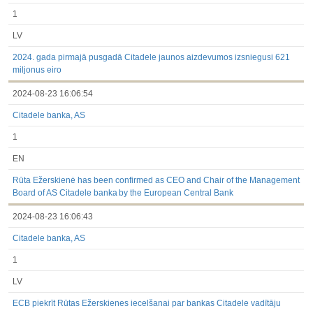
1
LV
2024. gada pirmajā pusgadā Citadele jaunos aizdevumos izsniegusi 621
miljonus eiro
2024-08-23 16:06:54
Citadele banka, AS
1
EN
Rūta Ežerskienė has been confirmed as CEO and Chair of the Management
Board of AS Citadele banka by the European Central Bank
2024-08-23 16:06:43
Citadele banka, AS
1
LV
ECB piekrīt Rūtas Ežerskienes iecelšanai par bankas Citadele vadītāju