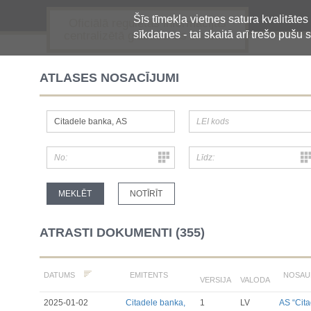
Šīs tīmekļa vietnes satura kvalitātes
Oficiālā regulētās informācijas
sīkdatnes - tai skaitā arī trešo pušu s
centralizētā glabāšanas sistēma
ATLASES NOSACĪJUMI
ATRASTI DOKUMENTI (355)
EMITENTS
NOSAU
DATUMS
VERSIJA
VALODA
2025-01-02
Citadele banka,
1
LV
AS “Cit