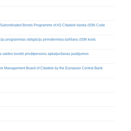
lcēm
ēšana
d Subordinated Bonds Programme of AS Citadele banka (ISIN Code
cijas turētāju darījumiem
ciju programmas obligāciju pirmstermiņa dzēšanu (ISIN kods:
a valdes locekli privātpersonu apkalpošanas jautājumos
the Management Board of Citadele by the European Central Bank