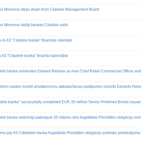
avs Mironovs steps down from Citadele Management Board
vs Mironovs atstāj bankas Citadele valdi
in AS “Citadele banka” financial calendar
 AS “Citadele banka” finanšu kalendārā
dele banka nominates Edward Rebane as new Chief Retail Commercial Officer a
deles valdes locekli privātpersonu apkalpošanas jautājumos izvirzīts Edvards Reb
dele banka” successfully completed EUR 35 million Senior Preferred Bonds issua
ele banka veiksmīgi pabeigusi 35 miljonu eiro Augstākās Prioritātes obligāciju emi
ms par AS Citdadele banka Augstākās Prioritātes obligāciju publisko piedāvājumu