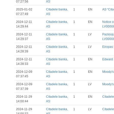
07:27:56
AS
2025-01-02
Citadele banka,
1
EN
AS “Cita
07:27:49
AS
2024-12-11
Citadele banka,
1
EN
Notice 
14:29:44
AS
LV0000
2024-12-11
Citadele banka,
1
LV
Paziņoju
14:29:37
AS
LV0000
2024-12-11
Citadele banka,
1
LV
Eiropas 
14:28:39
AS
2024-12-11
Citadele banka,
1
EN
Edward 
14:28:33
AS
2024-12-09
Citadele banka,
1
EN
Moody's
07:37:45
AS
2024-12-09
Citadele banka,
1
LV
Moody's 
07:37:39
AS
2024-11-29
Citadele banka,
1
EN
Citadel
14:00:44
AS
2024-11-29
Citadele banka,
1
LV
Citadel
14:00:32
AS