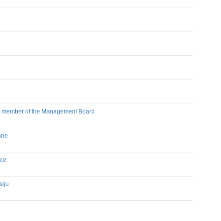
nd member of the Management Board
ane
nce
siju