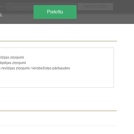
EN
Piekrītu
i.
īzijas ziņojumi
gtspējas ziņojumi
 revīzijas ziņojumi / ierobežotas pārbaudes
ju paketi
e vai atsavināšana
 un kapitāls
ecas uz akciju vai vērtspapīru kategorijām
 ir jāatklāj saskaņā ar dalībvalsts tiesību aktiem
, kas ir jāatklāj saskaņā ar dalībvalsts tiesību aktiem