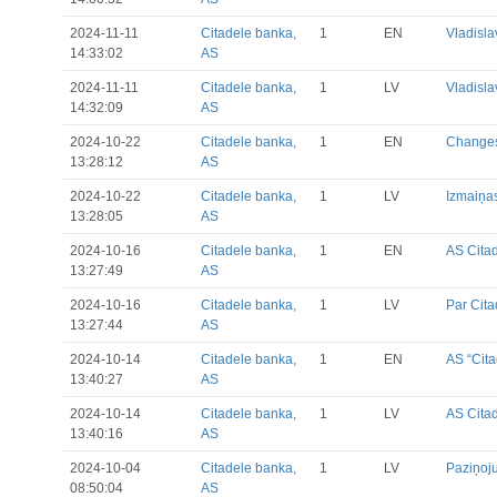
2024-11-11
Citadele banka,
1
EN
Vladisl
14:33:02
AS
2024-11-11
Citadele banka,
1
LV
Vladisla
14:32:09
AS
2024-10-22
Citadele banka,
1
EN
Changes 
13:28:12
AS
2024-10-22
Citadele banka,
1
LV
Izmaiņas
13:28:05
AS
2024-10-16
Citadele banka,
1
EN
AS Cita
13:27:49
AS
2024-10-16
Citadele banka,
1
LV
Par Cita
13:27:44
AS
2024-10-14
Citadele banka,
1
EN
AS “Cita
13:40:27
AS
2024-10-14
Citadele banka,
1
LV
AS Citad
13:40:16
AS
2024-10-04
Citadele banka,
1
LV
Paziņoju
08:50:04
AS