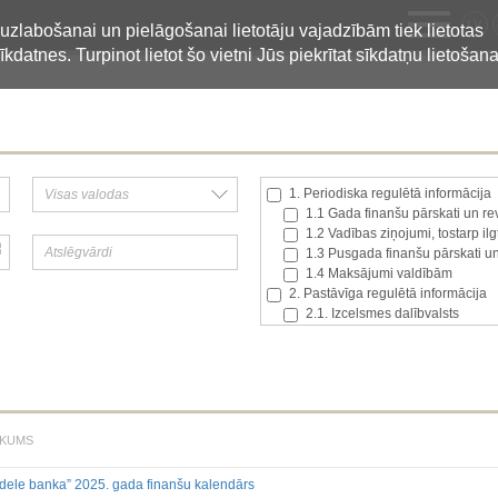
LV
 uzlabošanai un pielāgošanai lietotāju vajadzībām tiek lietotas
īkdatnes. Turpinot lietot šo vietni Jūs piekrītat sīkdatņu lietošana
1. Periodiska regulētā informācija
1.1 Gada finanšu pārskati un rev
1.2 Vadības ziņojumi, tostarp il
1.3 Pusgada finanšu pārskati un
1.4 Maksājumi valdībām
2. Pastāvīga regulētā informācija
2.1. Izcelsmes dalībvalsts
2.2. Iekšējā informācija
2.3. Paziņojumi par būtisku akci
2.4. Emitenta paša akciju iegād
2.5. Balsstiesību kopējais skaits
2.6. Izmaiņas tiesībās, kas atti
2.7 Pārvaldītāju darījumi
KUMS
3. Papildu regulētā informācija, kas
3.1. Papildu regulētā informācija
adele banka” 2025. gada finanšu kalendārs
Līdz 2017.03.01