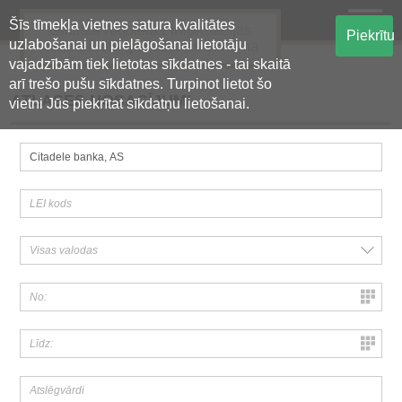
Šīs tīmekļa vietnes satura kvalitātes
Oficiālā regulētās informācijas
Piekrītu
uzlabošanai un pielāgošanai lietotāju
centralizētā glabāšanas sistēma
vajadzībām tiek lietotas sīkdatnes - tai skaitā
arī trešo pušu sīkdatnes. Turpinot lietot šo
ATLASES NOSACĪJUMI
vietni Jūs piekrītat sīkdatņu lietošanai.