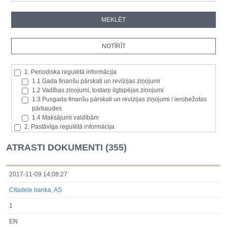
1. Periodiska regulētā informācija
1.1 Gada finanšu pārskati un revīzijas ziņojumi
1.2 Vadības ziņojumi, tostarp ilgtspējas ziņojumi
1.3 Pusgada finanšu pārskati un revīzijas ziņojumi / ierobežotas
pārbaudes
1.4 Maksājumi valdībām
2. Pastāvīga regulētā informācija
2.1. Izcelsmes dalībvalsts
2.2. Iekšējā informācija
ATRASTI DOKUMENTI (355)
2.3. Paziņojumi par būtisku akciju paketi
2.4. Emitenta paša akciju iegāde vai atsavināšana
2.5. Balsstiesību kopējais skaits un kapitāls
2017-11-09 14:08:27
2.6. Izmaiņas tiesībās, kas attiecas uz akciju vai vērtspapīru
Citadele banka, AS
kategorijām
2.7 Pārvaldītāju darījumi
1
3. Papildu regulētā informācija, kas ir jāatklāj saskaņā ar dalībvalsts
tiesību aktiem
EN