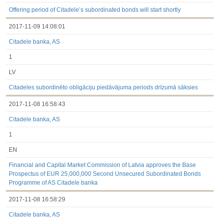
3.1. Papildu regulētā informācija, kas ir jāatklāj saskaņā ar
dalībvalsts tiesību aktiem
Offering period of Citadele’s subordinated bonds will start shortly
Līdz 2017.03.01
2017-11-09 14:08:01
Finanšu pārskati
Būtiski notikumi
Citadele banka, AS
Informācija par akcionāru sapulcēm
Līdzdalības iegūšana vai zaudēšana
1
Paziņojumi par iekšējās informācijas turētāju darījumiem
Citi
LV
Citadeles subordinēto obligāciju piedāvājuma periods drīzumā sāksies
2017-11-08 16:58:43
Citadele banka, AS
1
EN
Financial and Capital Market Commission of Latvia approves the Base
Prospectus of EUR 25,000,000 Second Unsecured Subordinated Bonds
Programme of AS Citadele banka
2017-11-08 16:58:29
Citadele banka, AS