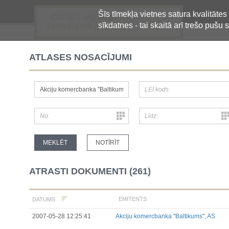
Šīs tīmekļa vietnes satura kvalitātes
Oficiālā regulētās informācijas
sīkdatnes - tai skaitā arī trešo pušu s
centralizētā glabāšanas sistēma
ATLASES NOSACĪJUMI
ATRASTI DOKUMENTI (261)
EMITENTS
DATUMS
2007-05-28 12:25:41
Akciju komercbanka ''Baltikums'', AS