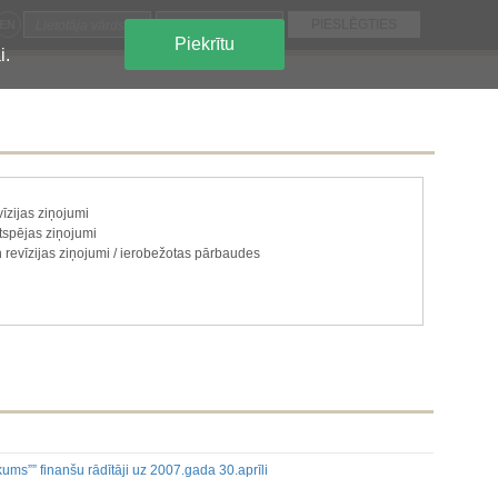
EN
Piekrītu
i.
īzijas ziņojumi
gtspējas ziņojumi
 revīzijas ziņojumi / ierobežotas pārbaudes
ju paketi
e vai atsavināšana
 un kapitāls
ecas uz akciju vai vērtspapīru kategorijām
 ir jāatklāj saskaņā ar dalībvalsts tiesību aktiem
ums”” finanšu rādītāji uz 2007.gada 30.aprīli
, kas ir jāatklāj saskaņā ar dalībvalsts tiesību aktiem