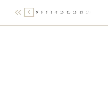
Finanšu pārskati
Būtiski notikumi
Informācija par akcionāru sapu
5
6
7
8
9
10
11
12
13
14
Līdzdalības iegūšana vai zaud
Paziņojumi par iekšējās informā
Citi