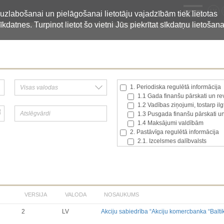
LV
 uzlabošanai un pielāgošanai lietotāju vajadzībām tiek lietotas
īkdatnes. Turpinot lietot šo vietni Jūs piekrītat sīkdatņu lietošana
1. Periodiska regulētā informācija
1.1 Gada finanšu pārskati un rev
1.2 Vadības ziņojumi, tostarp il
1.3 Pusgada finanšu pārskati un
1.4 Maksājumi valdībām
2. Pastāvīga regulētā informācija
2.1. Izcelsmes dalībvalsts
2.2. Iekšējā informācija
2.3. Paziņojumi par būtisku akci
2.4. Emitenta paša akciju iegād
2.5. Balsstiesību kopējais skaits
2.6. Izmaiņas tiesībās, kas atti
VERSIJA
VALODA
NOSAUKUMS
2.7 Pārvaldītāju darījumi
3. Papildu regulētā informācija, kas
2
LV
Akciju sabiedrība “Akciju komercbanka “Baltik
3.1. Papildu regulētā informācija
Līdz 2017.03.01