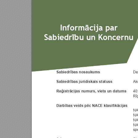
ā
Inform
cija par
ī
Sabiedr
bu un Koncer
nu
De
Sabiedrības nosaukums
Ak
Sabiedrības juridiskais statuss
40
Reģistrācijas numurs, vieta un da
tums
Rīg
Darbības veids pēc NACE klas
ifikācijas
NA
NA
NA
NA
spe