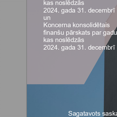
kas noslēdzās 
2024.
gada 31. dece
mbrī 
un 
Koncerna konsolidēta
is 
finanšu pārskats pa
r gadu
kas noslēdzās 
2024.
gada 31. dece
mbrī
Sagatavots sa
sk