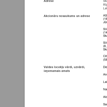
Adrese 
Sk
Rī
Lat
AS
Akcionāru nosaukums un adrese
(1
Jūr
SI
(1
Sk
SI
(8
Sk
Citi
(5
Di
Valdes locekļu vārdi, uzvārdi, 
ieņemamais amats
An
La
Na
Al
Sa