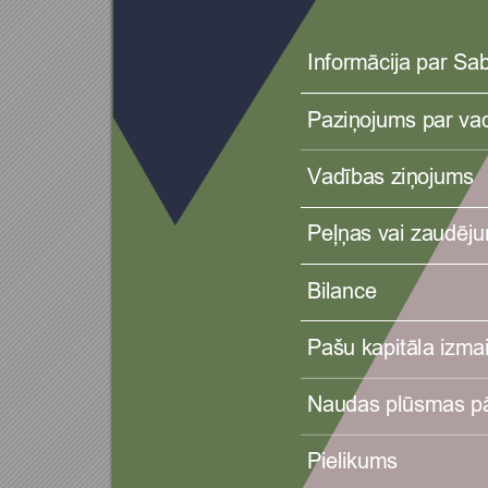
Informācija par Sa
Paziņojums par vad
Vadības ziņojums
Peļņas vai zaudēj
Bilance 
Pašu kapitāla izma
Naudas plūsmas pā
Pielikums 