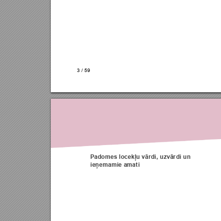
3 
/ 
59
Padomes locekļu vārdi, uzvār
di un 
ieņemamie amati