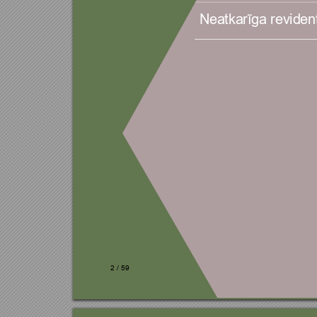
Neatkarīga reviden
2 
/ 
59