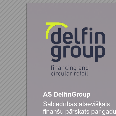
AS DelfinGroup
Sabiedrības atsevišķais
finanšu pārskats pa
r gadu