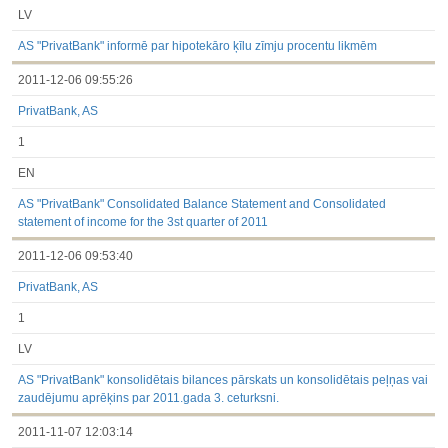
LV
AS "PrivatBank" informē par hipotekāro ķīlu zīmju procentu likmēm
2011-12-06 09:55:26
PrivatBank, AS
1
EN
AS "PrivatBank" Consolidated Balance Statement and Consolidated
statement of income for the 3st quarter of 2011
2011-12-06 09:53:40
PrivatBank, AS
1
LV
AS "PrivatBank" konsolidētais bilances pārskats un konsolidētais peļņas vai
zaudējumu aprēķins par 2011.gada 3. ceturksni.
2011-11-07 12:03:14