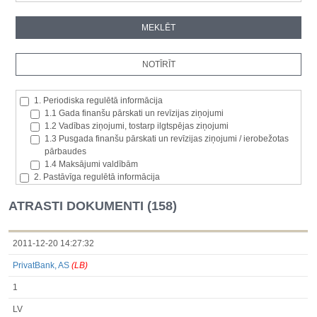
1. Periodiska regulētā informācija
1.1 Gada finanšu pārskati un revīzijas ziņojumi
1.2 Vadības ziņojumi, tostarp ilgtspējas ziņojumi
1.3 Pusgada finanšu pārskati un revīzijas ziņojumi / ierobežotas
pārbaudes
1.4 Maksājumi valdībām
2. Pastāvīga regulētā informācija
2.1. Izcelsmes dalībvalsts
2.2. Iekšējā informācija
ATRASTI DOKUMENTI (158)
2.3. Paziņojumi par būtisku akciju paketi
2.4. Emitenta paša akciju iegāde vai atsavināšana
2.5. Balsstiesību kopējais skaits un kapitāls
2011-12-20 14:27:32
2.6. Izmaiņas tiesībās, kas attiecas uz akciju vai vērtspapīru
PrivatBank, AS
(LB)
kategorijām
2.7 Pārvaldītāju darījumi
1
3. Papildu regulētā informācija, kas ir jāatklāj saskaņā ar dalībvalsts
tiesību aktiem
LV