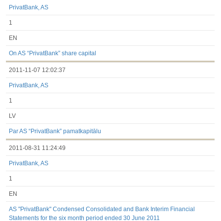
PrivatBank, AS
1
EN
On AS “PrivatBank” share capital
2011-11-07 12:02:37
PrivatBank, AS
1
LV
Par AS “PrivatBank” pamatkapitālu
2011-08-31 11:24:49
PrivatBank, AS
1
EN
AS "PrivatBank" Condensed Consolidated and Bank Interim Financial
Statements for the six month period ended 30 June 2011