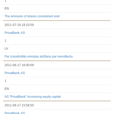
1
EN
The emission of shares considered void
2011-07-18 18:10:59
PrivatBank, AS
1
LV
Par izsludinātās emisijas atzīšanu par nenotikušu
2011-06-17 16:00:09
PrivatBank, AS
1
EN
AS "PrivatBank" increasing equity capital
2011-06-17 15:58:55
PrivatBank, AS