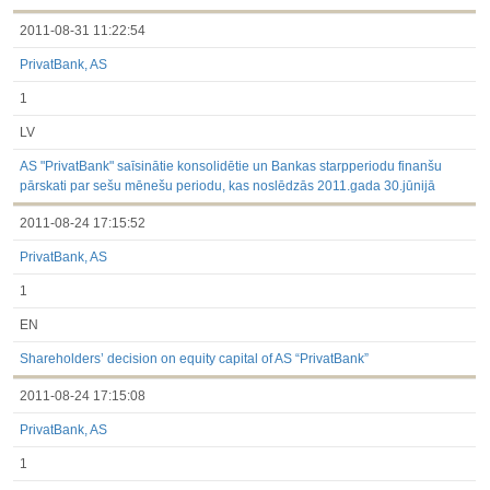
2011-08-31 11:22:54
PrivatBank, AS
1
LV
AS "PrivatBank" saīsinātie konsolidētie un Bankas starpperiodu finanšu
pārskati par sešu mēnešu periodu, kas noslēdzās 2011.gada 30.jūnijā
2011-08-24 17:15:52
PrivatBank, AS
1
EN
Shareholders’ decision on equity capital of AS “PrivatBank”
2011-08-24 17:15:08
PrivatBank, AS
1