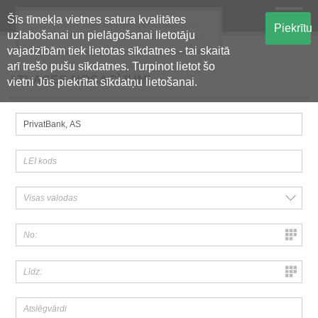
Šīs tīmekļa vietnes satura kvalitātes
Oficiālā regulētās informācijas
Piekrītu
uzlabošanai un pielāgošanai lietotāju
centralizētā glabāšanas sistēma
vajadzībām tiek lietotas sīkdatnes - tai skaitā
arī trešo pušu sīkdatnes. Turpinot lietot šo
ATLASES NOSACĪJUMI
vietni Jūs piekrītat sīkdatņu lietošanai.