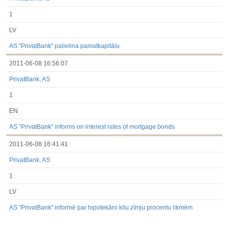
1
LV
AS "PrivatBank" palielina pamatkapitālu
2011-06-08 16:56:07
PrivatBank, AS
1
EN
AS "PrivatBank" informs on interest rates of mortgage bonds
2011-06-08 16:41:41
PrivatBank, AS
1
LV
AS "PrivatBank" informē par hipotekāro kīlu zīmju procentu likmēm