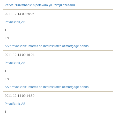
3.1. Papildu regulētā informācija, kas ir jāatklāj saskaņā ar
dalībvalsts tiesību aktiem
Par AS "Privatbank" hipotekāro ķīlu zīmju dzēšanu
Līdz 2017.03.01
2011-12-14 09:25:06
Finanšu pārskati
Būtiski notikumi
PrivatBank, AS
Informācija par akcionāru sapulcēm
Līdzdalības iegūšana vai zaudēšana
1
Paziņojumi par iekšējās informācijas turētāju darījumiem
Citi
EN
AS "PrivatBank" informs on interest rates of mortgage bonds
2011-12-14 09:16:04
PrivatBank, AS
1
EN
AS "PrivatBank" informs on interest rates of mortgage bonds
2011-12-14 09:14:50
PrivatBank, AS
1