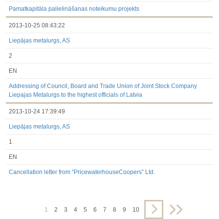
Pamatkapitāla palielināšanas noteikumu projekts
2013-10-25 08:43:22
Liepājas metalurgs, AS
2
EN
Addressing of Council, Board and Trade Union of Joint Stock Company
Liepajas Metalurgs to the highest officials of Latvia
2013-10-24 17:39:49
Liepājas metalurgs, AS
1
EN
Cancellation letter from “PricewaterhouseCoopers” Ltd.
1
2
3
4
5
6
7
8
9
10