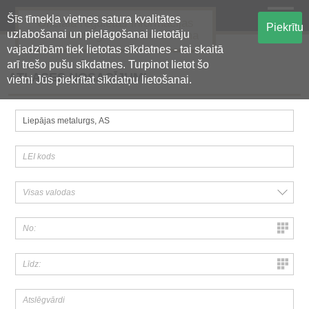
Šīs tīmekļa vietnes satura kvalitātes
Oficiālā regulētās informācijas
Piekrītu
uzlabošanai un pielāgošanai lietotāju
centralizētā glabāšanas sistēma
vajadzībām tiek lietotas sīkdatnes - tai skaitā
arī trešo pušu sīkdatnes. Turpinot lietot šo
ATLASES NOSACĪJUMI
vietni Jūs piekrītat sīkdatņu lietošanai.