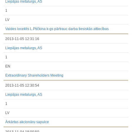
Liepājas metalurgs, AS
1
LV
Valdes loceklis L.Ptičkina k-gs pārtrauc darba tiesiskās attiecības
2013-11-05 12:31:16
Liepājas metalurgs, AS
1
EN
Extraordinary Shareholders Meeting
2013-11-05 12:30:54
Liepājas metalurgs, AS
1
LV
Ārkārtas akcionāru sapulce