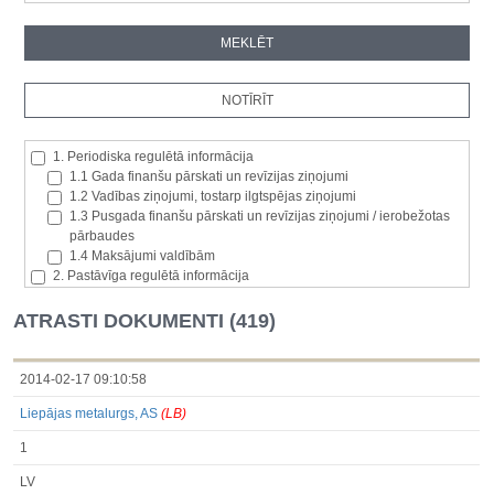
1. Periodiska regulētā informācija
1.1 Gada finanšu pārskati un revīzijas ziņojumi
1.2 Vadības ziņojumi, tostarp ilgtspējas ziņojumi
1.3 Pusgada finanšu pārskati un revīzijas ziņojumi / ierobežotas
pārbaudes
1.4 Maksājumi valdībām
2. Pastāvīga regulētā informācija
2.1. Izcelsmes dalībvalsts
2.2. Iekšējā informācija
ATRASTI DOKUMENTI (419)
2.3. Paziņojumi par būtisku akciju paketi
2.4. Emitenta paša akciju iegāde vai atsavināšana
2.5. Balsstiesību kopējais skaits un kapitāls
2014-02-17 09:10:58
2.6. Izmaiņas tiesībās, kas attiecas uz akciju vai vērtspapīru
Liepājas metalurgs, AS
(LB)
kategorijām
2.7 Pārvaldītāju darījumi
1
3. Papildu regulētā informācija, kas ir jāatklāj saskaņā ar dalībvalsts
tiesību aktiem
LV