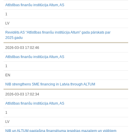
Attīstības finanšu institūcija Altum, AS
1
LV
Revidēts AS “Attīstības finanšu institūcija Altum” gada pārskats par
2025.gadu
2026-03-03 17:02:46
Attīstības finanšu institūcija Altum, AS
1
EN
NIB strengthens SME financing in Latvia through ALTUM
2026-03-03 17:02:34
Attīstības finanšu institūcija Altum, AS
1
LV
NIB un ALTUM paplašina finansējuma iespējas mazajiem un vidējiem