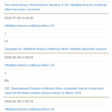
3.1. Papildu regulētā informācija, kas ir jāatklāj saskaņā ar
dalībvalsts tiesību aktiem
The extraordinary Shareholders' Meeting of JSC Attīstības finanšu institūcija
Līdz 2017.03.01
Altum has been convened
Finanšu pārskati
2026-07-29 13:16:00
Būtiski notikumi
Informācija par akcionāru sapulcēm
Attīstības finanšu institūcija Altum, AS
Līdzdalības iegūšana vai zaudēšana
Paziņojumi par iekšējās informācijas turētāju darījumiem
1
Citi
LV
Sasaukta AS "Attīstības finanšu institūcija Altum" ārkārtas akcionāru sapulce
2026-05-28 17:00:45
Attīstības finanšu institūcija Altum, AS
1
EN
JSC Development Finance Institution Altum unaudited interim condensed
report for the three months period ending 31 March 2026
2026-05-28 17:00:24
Attīstības finanšu institūcija Altum, AS