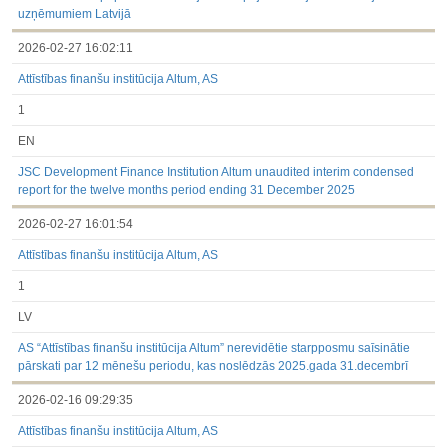
uzņēmumiem Latvijā
2026-02-27 16:02:11
Attīstības finanšu institūcija Altum, AS
1
EN
JSC Development Finance Institution Altum unaudited interim condensed
report for the twelve months period ending 31 December 2025
2026-02-27 16:01:54
Attīstības finanšu institūcija Altum, AS
1
LV
AS “Attīstības finanšu institūcija Altum” nerevidētie starpposmu saīsinātie
pārskati par 12 mēnešu periodu, kas noslēdzās 2025.gada 31.decembrī
2026-02-16 09:29:35
Attīstības finanšu institūcija Altum, AS