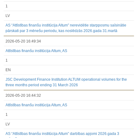
1
LV
AS “Attīstības finanšu institūcija Altum” nerevidētie starpposmu saīsinātie
pārskati par 3 mēnešu periodu, kas noslēdzās 2026.gada 31.martā
2026-05-20 16:49:34
Attīstības finanšu institūcija Altum, AS
1
EN
JSC Development Finance Institution ALTUM operational volumes for the
three months period ending 31 March 2026
2026-05-20 16:44:32
Attīstības finanšu institūcija Altum, AS
1
LV
AS “Attīstības finanšu institūcija Altum” darbības apjomi 2026.gada 3