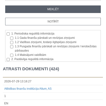
1. Periodiska regulētā informācija
1.1 Gada finanšu pārskati un revīzijas ziņojumi
1.2 Vadības ziņojumi, tostarp ilgtspējas ziņojumi
1.3 Pusgada finanšu pārskati un revīzijas ziņojumi / ierobežotas
pārbaudes
1.4 Maksājumi valdībām
2. Pastāvīga regulētā informācija
2.1. Izcelsmes dalībvalsts
2.2. Iekšējā informācija
ATRASTI DOKUMENTI (424)
2.3. Paziņojumi par būtisku akciju paketi
2.4. Emitenta paša akciju iegāde vai atsavināšana
2.5. Balsstiesību kopējais skaits un kapitāls
2026-07-29 13:16:27
2.6. Izmaiņas tiesībās, kas attiecas uz akciju vai vērtspapīru
Attīstības finanšu institūcija Altum, AS
kategorijām
2.7 Pārvaldītāju darījumi
1
3. Papildu regulētā informācija, kas ir jāatklāj saskaņā ar dalībvalsts
tiesību aktiem
EN