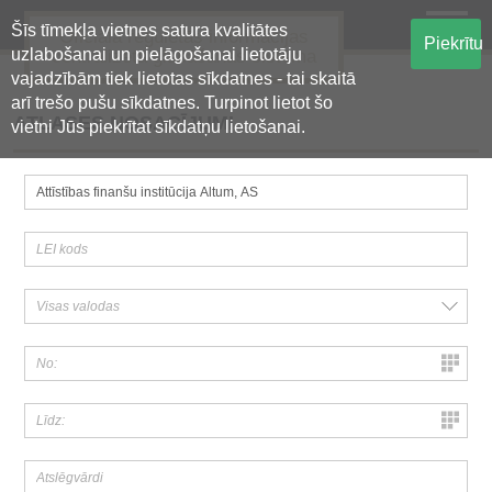
Šīs tīmekļa vietnes satura kvalitātes
Oficiālā regulētās informācijas
Piekrītu
uzlabošanai un pielāgošanai lietotāju
centralizētā glabāšanas sistēma
vajadzībām tiek lietotas sīkdatnes - tai skaitā
arī trešo pušu sīkdatnes. Turpinot lietot šo
ATLASES NOSACĪJUMI
vietni Jūs piekrītat sīkdatņu lietošanai.