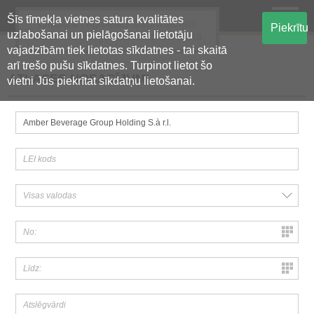
Šīs tīmekļa vietnes satura kvalitātes
Oficiālā regulētās informācijas
Piekrītu
uzlabošanai un pielāgošanai lietotāju
centralizētā glabāšanas sistēma
vajadzībām tiek lietotas sīkdatnes - tai skaitā
arī trešo pušu sīkdatnes. Turpinot lietot šo
ATLASES NOSACĪJUMI
vietni Jūs piekrītat sīkdatņu lietošanai.