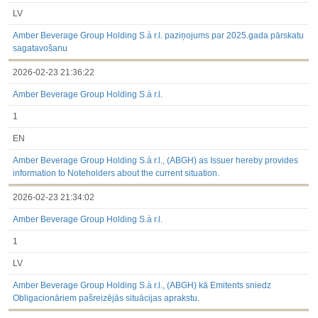
LV
Amber Beverage Group Holding S.à r.l. paziņojums par 2025.gada pārskatu
sagatavošanu
2026-02-23 21:36:22
Amber Beverage Group Holding S.à r.l.
1
EN
Amber Beverage Group Holding S.à r.l., (ABGH) as Issuer hereby provides
information to Noteholders about the current situation.
2026-02-23 21:34:02
Amber Beverage Group Holding S.à r.l.
1
LV
Amber Beverage Group Holding S.à r.l., (ABGH) kā Emitents sniedz
Obligacionāriem pašreizējās situācijas aprakstu.