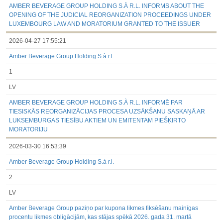
AMBER BEVERAGE GROUP HOLDING S.À R.L. INFORMS ABOUT THE
OPENING OF THE JUDICIAL REORGANIZATION PROCEEDINGS UNDER
LUXEMBOURG LAW AND MORATORIUM GRANTED TO THE ISSUER
2026-04-27 17:55:21
Amber Beverage Group Holding S.à r.l.
1
LV
AMBER BEVERAGE GROUP HOLDING S.À R.L. INFORMĒ PAR
TIESISKĀS REORGANIZĀCIJAS PROCESA UZSĀKŠANU SASKAŅĀ AR
LUKSEMBURGAS TIESĪBU AKTIEM UN EMITENTAM PIEŠĶIRTO
MORATORIJU
2026-03-30 16:53:39
Amber Beverage Group Holding S.à r.l.
2
LV
Amber Beverage Group paziņo par kupona likmes fiksēšanu mainīgas
procentu likmes obligācijām, kas stājas spēkā 2026. gada 31. martā