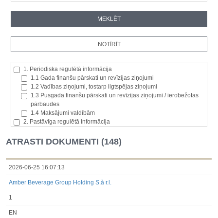
1. Periodiska regulētā informācija
1.1 Gada finanšu pārskati un revīzijas ziņojumi
1.2 Vadības ziņojumi, tostarp ilgtspējas ziņojumi
1.3 Pusgada finanšu pārskati un revīzijas ziņojumi / ierobežotas
pārbaudes
1.4 Maksājumi valdībām
2. Pastāvīga regulētā informācija
2.1. Izcelsmes dalībvalsts
2.2. Iekšējā informācija
ATRASTI DOKUMENTI (148)
2.3. Paziņojumi par būtisku akciju paketi
2.4. Emitenta paša akciju iegāde vai atsavināšana
2.5. Balsstiesību kopējais skaits un kapitāls
2026-06-25 16:07:13
2.6. Izmaiņas tiesībās, kas attiecas uz akciju vai vērtspapīru
Amber Beverage Group Holding S.à r.l.
kategorijām
2.7 Pārvaldītāju darījumi
1
3. Papildu regulētā informācija, kas ir jāatklāj saskaņā ar dalībvalsts
tiesību aktiem
EN