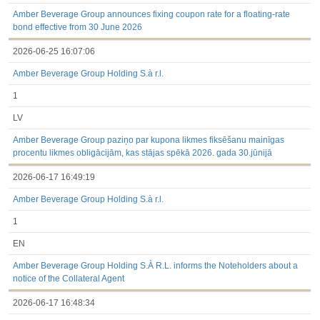
3.1. Papildu regulētā informācija, kas ir jāatklāj saskaņā ar
dalībvalsts tiesību aktiem
Amber Beverage Group announces fixing coupon rate for a floating-rate
Līdz 2017.03.01
bond effective from 30 June 2026
Finanšu pārskati
2026-06-25 16:07:06
Būtiski notikumi
Informācija par akcionāru sapulcēm
Amber Beverage Group Holding S.à r.l.
Līdzdalības iegūšana vai zaudēšana
Paziņojumi par iekšējās informācijas turētāju darījumiem
1
Citi
LV
Amber Beverage Group paziņo par kupona likmes fiksēšanu mainīgas
procentu likmes obligācijām, kas stājas spēkā 2026. gada 30.jūnijā
2026-06-17 16:49:19
Amber Beverage Group Holding S.à r.l.
1
EN
Amber Beverage Group Holding S.À R.L. informs the Noteholders about a
notice of the Collateral Agent
2026-06-17 16:48:34