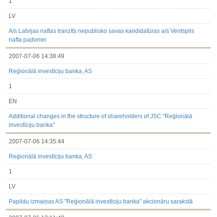
1
LV
A/s Latvijas naftas tranzīts nepublisko savas kandidatūras a/s Ventspils
nafta padomei
2007-07-06 14:38:49
Reģionālā investīciju banka, AS
1
EN
Additional changes in the structure of shareholders of JSC "Reģionālā
investīciju banka"
2007-07-06 14:35:44
Reģionālā investīciju banka, AS
1
LV
Papildu izmaiņas AS "Reģionālā investīciju banka" akcionāru sarakstā