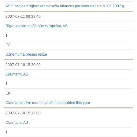
under the laws of a Member State
Till 2017.03.01
AS ''Latvijas Krājbanka" mēneša bilances pārskata dati uz 30.06.2007.g.
Financial Reports
2007-07-11 09:39:40
Significant Events
Information on Shareholders Meetings
Rīgas elektromašīnbūves rūpnīca, AS
Notifications on Holding
Notifications on transactions of Holders of Inside Information
1
Other
LV
Uzņēmuma preses relīze
2007-07-10 15:20:00
Olainfarm, AS
1
EN
Olainfarm’s five months profit has doubled this year
2007-07-10 15:18:00
Olainfarm, AS
1