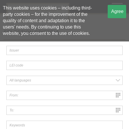
This website uses cookies – including third-
The Central Storage of
Agree
party cookies – for the improvement of the
Regulated Information
quality of content and adaptation it to the
users' needs. By continuing to use this
SELECTION CRITERIA
website, you consent to the use of cookies.