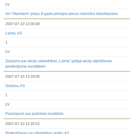
LV
A/s “Olainfarm” peļņa šī gada pirmajos piecos mēnešos dubultojusies
2007-07-10 13:30:08
Laima, AS
1
LV
Ziņojums par akciju sabiedrības „Laima” galīgā akciju atpirkšanas
piedāvājuma rezultātiem
2007-07-10 13:28:05
Grobiņa, AS
1
LV
Paziņojums par padomes locekļiem
2007-07-10 12:35:52
Protezēšanas un ortopēdijas centrs, AS