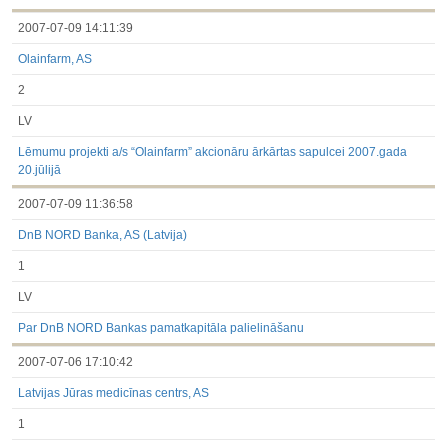
2007-07-09 14:11:39
Olainfarm, AS
2
LV
Lēmumu projekti a/s “Olainfarm” akcionāru ārkārtas sapulcei 2007.gada
20.jūlijā
2007-07-09 11:36:58
DnB NORD Banka, AS (Latvija)
1
LV
Par DnB NORD Bankas pamatkapitāla palielināšanu
2007-07-06 17:10:42
Latvijas Jūras medicīnas centrs, AS
1