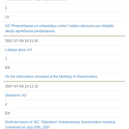
1
LV
AS "Protezēšanas un ortopēdijas centrs" valdes atzinums par obligāto
akciju atpirkšanas piedāvājumu
2007-07-09 16:31:50
Latvijas gāze, AS
1
EN
On the information provided at the Meeting of Shareholders
2007-07-09 14:12:15
Olainfarm, AS
2
EN
Draft decisions of JSC “Olainfarm” Extraordinary shareholders meeting
convened on July 20th, 2007