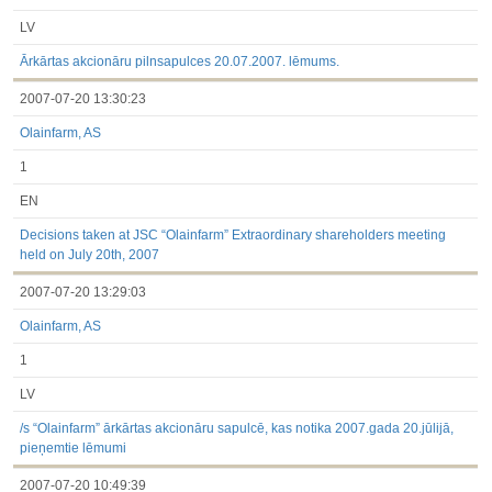
LV
Ārkārtas akcionāru pilnsapulces 20.07.2007. lēmums.
2007-07-20 13:30:23
Olainfarm, AS
1
EN
Decisions taken at JSC “Olainfarm” Extraordinary shareholders meeting
held on July 20th, 2007
2007-07-20 13:29:03
Olainfarm, AS
1
LV
/s “Olainfarm” ārkārtas akcionāru sapulcē, kas notika 2007.gada 20.jūlijā,
pieņemtie lēmumi
2007-07-20 10:49:39