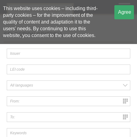
This website uses cookies – including third-
The Central Storage of
Agree
party cookies – for the improvement of the
Regulated Information
quality of content and adaptation it to the
users' needs. By continuing to use this
SELECTION CRITERIA
website, you consent to the use of cookies.