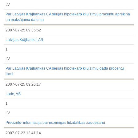
LV
Par Latvijas Krājbankas CA sērijas hipotekāro ķīlu zīmju procentu aprēķina
un maksājuma datumu
2007-07-25 09:35:52
Latvijas Krājbanka, AS
1
LV
Par Latvijas Krājbankas CA sērijas hipotekāro ķīlu zīmju gada procentu
likmi
2007-07-25 09:26:17
Lode, AS
1
LV
Precizēts- informācija par nozīmīgas līdzdalības zaudēšanu
2007-07-23 13:41:14