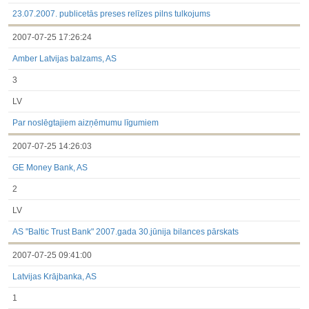
under the laws of a Member State
Till 2017.03.01
23.07.2007. publicetās preses relīzes pilns tulkojums
Financial Reports
2007-07-25 17:26:24
Significant Events
Information on Shareholders Meetings
Amber Latvijas balzams, AS
Notifications on Holding
Notifications on transactions of Holders of Inside Information
3
Other
LV
Par noslēgtajiem aizņēmumu līgumiem
2007-07-25 14:26:03
GE Money Bank, AS
2
LV
AS "Baltic Trust Bank" 2007.gada 30.jūnija bilances pārskats
2007-07-25 09:41:00
Latvijas Krājbanka, AS
1