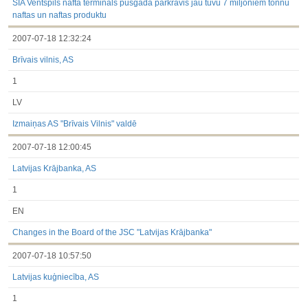
SIA Ventspils nafta termināls pusgadā pārkrāvis jau tuvu 7 miljoniem tonnu
naftas un naftas produktu
2007-07-18 12:32:24
Brīvais vilnis, AS
1
LV
Izmaiņas AS "Brīvais Vilnis" valdē
2007-07-18 12:00:45
Latvijas Krājbanka, AS
1
EN
Changes in the Board of the JSC "Latvijas Krājbanka"
2007-07-18 10:57:50
Latvijas kuģniecība, AS
1