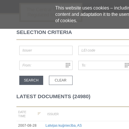
This website uses cookies – including
The Central Storage of
content and adaptation it to the user
Regulated Information
of cookies.
SELECTION CRITERIA
LATEST DOCUMENTS (24980)
DATE
ISSUER
TIME
2007-08-28
Latvijas kuģniecība, AS