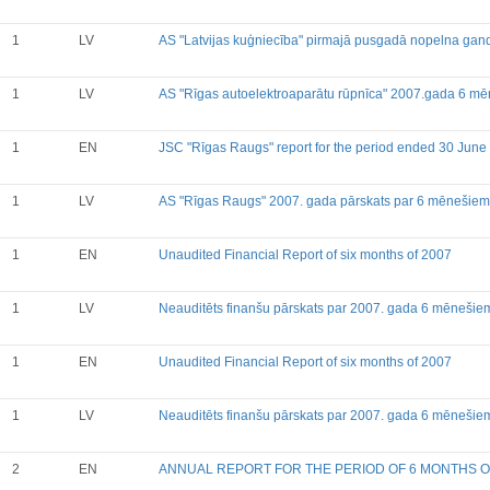
Financial Reports
Significant Events
1
LV
AS "Latvijas kuģniecība" pirmajā pusgadā nopelna gandr
Information on Shareholders M
Notifications on Holding
1
LV
AS "Rīgas autoelektroaparātu rūpnīca" 2007.gada 6 mē
Notifications on transactions of 
Other
1
EN
JSC "Rīgas Raugs" report for the period ended 30 June
1
LV
AS "Rīgas Raugs" 2007. gada pārskats par 6 mēnešie
1
EN
Unaudited Financial Report of six months of 2007
1
LV
Neauditēts finanšu pārskats par 2007. gada 6 mēnešie
1
EN
Unaudited Financial Report of six months of 2007
1
LV
Neauditēts finanšu pārskats par 2007. gada 6 mēnešie
2
EN
ANNUAL REPORT FOR THE PERIOD OF 6 MONTHS O