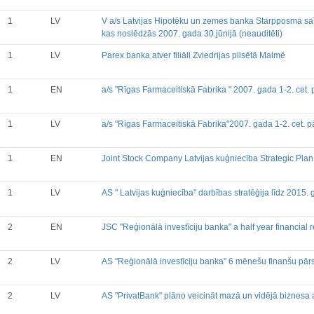
1
LV
V a/s Latvijas Hipotēku un zemes banka Starpposma saī
kas noslēdzās 2007. gada 30.jūnijā (neauditēti)
1
LV
Parex banka atver filiāli Zviedrijas pilsētā Malmē
1
EN
a/s "Rīgas Farmaceitiskā Fabrika " 2007. gada 1-2. cet. p
1
LV
a/s "Rīgas Farmaceitiskā Fabrika"2007. gada 1-2. cet. pā
1
EN
Joint Stock Company Latvijas kuģniecība Strategic Plan
1
LV
AS " Latvijas kuģniecība" darbības stratēģija līdz 2015
2
EN
JSC "Reģionālā investīciju banka" a half year financial r
2
LV
AS "Reģionālā investīciju banka" 6 mēnešu finanšu pār
2
LV
AS "PrivatBank" plāno veicināt mazā un vidējā biznesa at