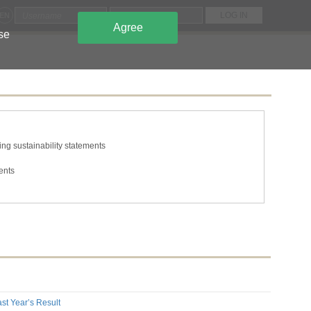
EN
Agree
use
ng sustainability statements
ents
tions
he issuer's own shares
s and capital
ing to the classes of shares or securities
n required to be disclosed under the laws of a Member State
mation required to be disclosed under the laws of a Member State
st Year’s Result