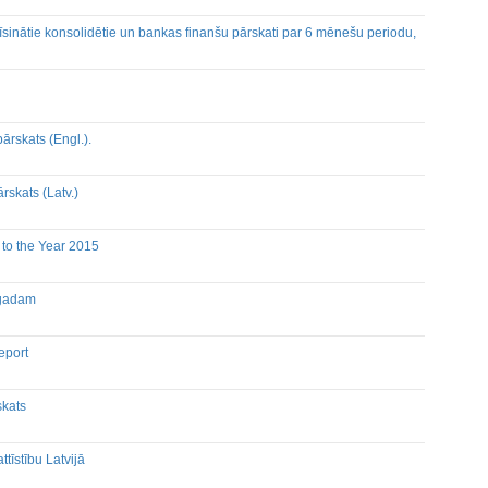
sinātie konsolidētie un bankas finanšu pārskati par 6 mēnešu periodu,
ārskats (Engl.).
rskats (Latv.)
 to the Year 2015
. gadam
eport
skats
tīstību Latvijā