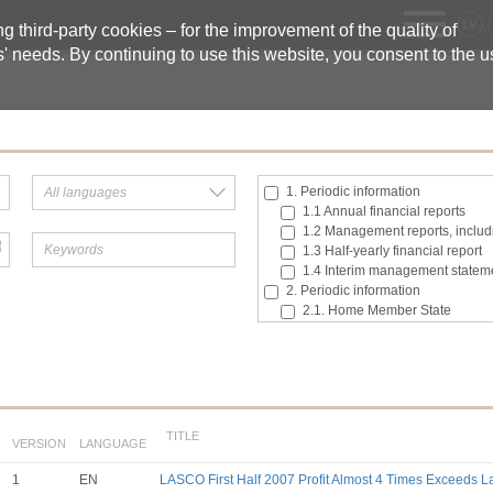
LV
 third-party cookies – for the improvement of the quality of
s' needs. By continuing to use this website, you consent to the 
1. Periodic information
1.1 Annual financial reports
1.2 Management reports, includi
1.3 Half-yearly financial report
1.4 Interim management statem
2. Periodic information
2.1. Home Member State
2.2. Inside information
2.3. Major shareholding notifica
2.4. Acquisition or disposal of t
2.5. Total number of voting right
2.6. Changes in the rights attach
2.7 Managers’ transaction
TITLE
VERSION
LANGUAGE
3. Additional regulated informatio
3.1. Additional regulated infor
1
EN
LASCO First Half 2007 Profit Almost 4 Times Exceeds La
Till 2017.03.01