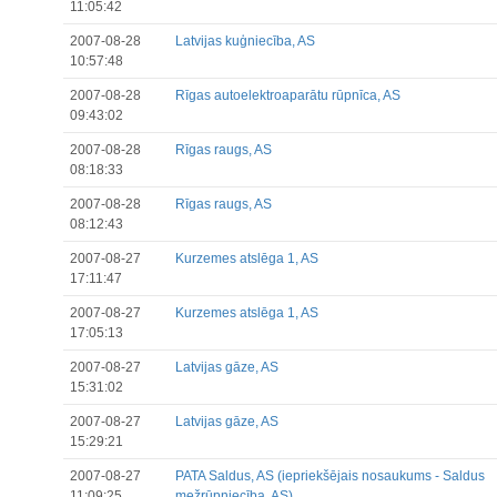
11:05:42
2007-08-28
Latvijas kuģniecība, AS
10:57:48
2007-08-28
Rīgas autoelektroaparātu rūpnīca, AS
09:43:02
2007-08-28
Rīgas raugs, AS
08:18:33
2007-08-28
Rīgas raugs, AS
08:12:43
2007-08-27
Kurzemes atslēga 1, AS
17:11:47
2007-08-27
Kurzemes atslēga 1, AS
17:05:13
2007-08-27
Latvijas gāze, AS
15:31:02
2007-08-27
Latvijas gāze, AS
15:29:21
2007-08-27
PATA Saldus, AS (iepriekšējais nosaukums - Saldus
11:09:25
mežrūpniecība, AS)