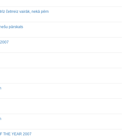
īz četrreiz vairāk, nekā pērn
eetings
nešu pārskats
Holders of Inside Information
 2007
m
m
m
F THE YEAR 2007