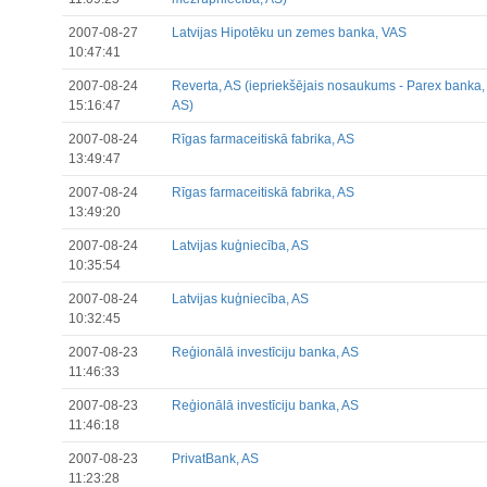
2007-08-27
Latvijas Hipotēku un zemes banka, VAS
10:47:41
2007-08-24
Reverta, AS (iepriekšējais nosaukums - Parex banka,
15:16:47
AS)
2007-08-24
Rīgas farmaceitiskā fabrika, AS
13:49:47
2007-08-24
Rīgas farmaceitiskā fabrika, AS
13:49:20
2007-08-24
Latvijas kuģniecība, AS
10:35:54
2007-08-24
Latvijas kuģniecība, AS
10:32:45
2007-08-23
Reģionālā investīciju banka, AS
11:46:33
2007-08-23
Reģionālā investīciju banka, AS
11:46:18
2007-08-23
PrivatBank, AS
11:23:28