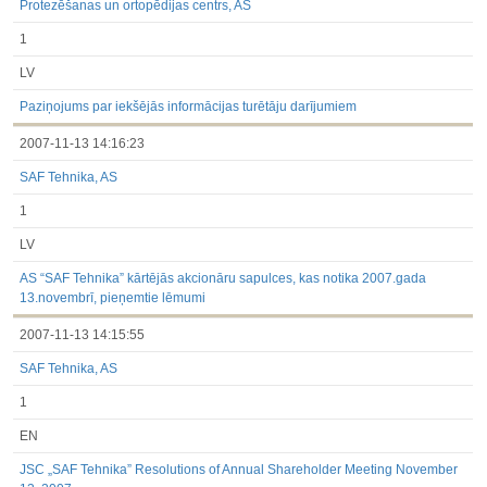
Protezēšanas un ortopēdijas centrs, AS
1
LV
Paziņojums par iekšējās informācijas turētāju darījumiem
2007-11-13 14:16:23
SAF Tehnika, AS
1
LV
AS “SAF Tehnika” kārtējās akcionāru sapulces, kas notika 2007.gada
13.novembrī, pieņemtie lēmumi
2007-11-13 14:15:55
SAF Tehnika, AS
1
EN
JSC „SAF Tehnika” Resolutions of Annual Shareholder Meeting November