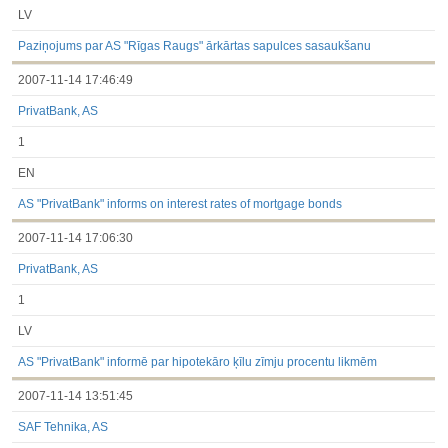
LV
Paziņojums par AS "Rīgas Raugs" ārkārtas sapulces sasaukšanu
2007-11-14 17:46:49
PrivatBank, AS
1
EN
AS "PrivatBank" informs on interest rates of mortgage bonds
2007-11-14 17:06:30
PrivatBank, AS
1
LV
AS "PrivatBank" informē par hipotekāro ķīlu zīmju procentu likmēm
2007-11-14 13:51:45
SAF Tehnika, AS