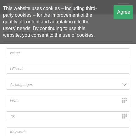
This website uses cookies – including third-
The Central Storage of
Agree
party cookies – for the improvement of the
Regulated Information
quality of content and adaptation it to the
users' needs. By continuing to use this
SELECTION CRITERIA
website, you consent to the use of cookies.