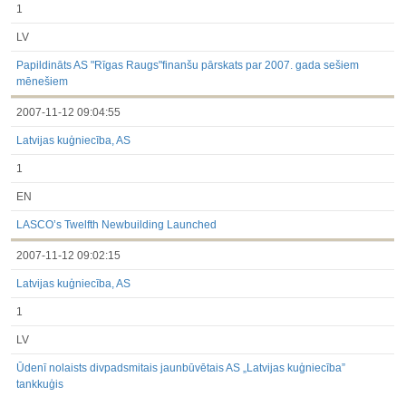
1
LV
Papildināts AS "Rīgas Raugs"finanšu pārskats par 2007. gada sešiem
mēnešiem
2007-11-12 09:04:55
Latvijas kuģniecība, AS
1
EN
LASCO’s Twelfth Newbuilding Launched
2007-11-12 09:02:15
Latvijas kuģniecība, AS
1
LV
Ūdenī nolaists divpadsmitais jaunbūvētais AS „Latvijas kuģniecība”
tankkuģis