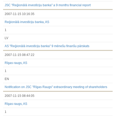
under the laws of a Member State
Till 2017.03.01
JSC "Reģionālā investīciju banka" a 9 months financial report
Financial Reports
2007-11-15 10:16:35
Significant Events
Information on Shareholders Meetings
Reģionālā investīciju banka, AS
Notifications on Holding
Notifications on transactions of Holders of Inside Information
1
Other
LV
AS "Reģionālā investīciju banka" 9 mēnešu finanšu pārskats
2007-11-15 08:47:22
Rīgas raugs, AS
1
EN
Notification on JSC "Rīgas Raugs" extraordinary meeting of shareholders
2007-11-15 08:44:05
Rīgas raugs, AS
1