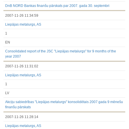
under the laws of a Member State
Till 2017.03.01
DnB NORD Bankas finanšu pārskats par 2007. gada 30. septembri
Financial Reports
2007-11-26 11:34:59
Significant Events
Information on Shareholders Meetings
Liepājas metalurgs, AS
Notifications on Holding
Notifications on transactions of Holders of Inside Information
1
Other
EN
Consolidated report of the JSC "Liepājas metalurgs" for 9 months of the
year 2007
2007-11-26 11:31:02
Liepājas metalurgs, AS
1
LV
Akciju sabiedrības "Liepājas metalurgs" konsolidētais 2007.gada 9 mēnešu
finanšu pārskats
2007-11-26 11:28:14
Liepājas metalurgs, AS