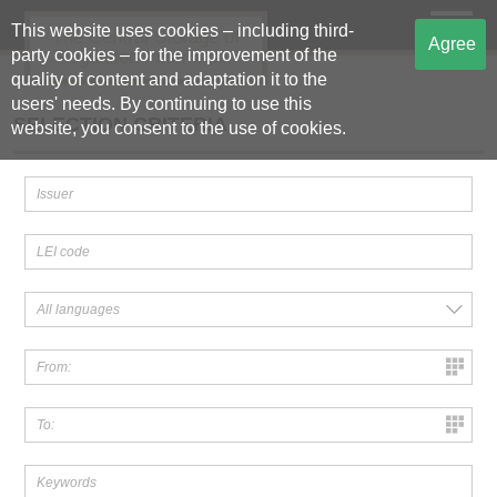
This website uses cookies – including third-
The Central Storage of
Agree
party cookies – for the improvement of the
Regulated Information
quality of content and adaptation it to the
users' needs. By continuing to use this
SELECTION CRITERIA
website, you consent to the use of cookies.