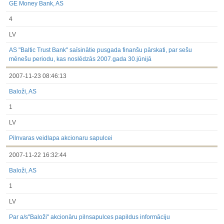
GE Money Bank, AS
4
LV
AS "Baltic Trust Bank" saīsinātie pusgada finanšu pārskati, par sešu
mēnešu periodu, kas noslēdzās 2007.gada 30.jūnijā
2007-11-23 08:46:13
Baloži, AS
1
LV
Pilnvaras veidlapa akcionaru sapulcei
2007-11-22 16:32:44
Baloži, AS
1
LV
Par a/s"Baloži" akcionāru pilnsapulces papildus informāciju