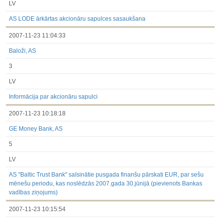
LV
AS LODE ārkārtas akcionāru sapulces sasaukšana
2007-11-23 11:04:33
Baloži, AS
3
LV
Informācija par akcionāru sapulci
2007-11-23 10:18:18
GE Money Bank, AS
5
LV
AS "Baltic Trust Bank" saīsinātie pusgada finanšu pārskati EUR, par sešu
mēnešu periodu, kas noslēdzās 2007.gada 30.jūnijā (pievienots Bankas
vadības ziņojums)
2007-11-23 10:15:54