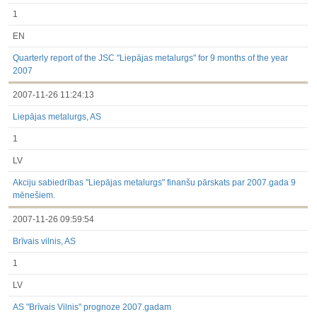
1
EN
Quarterly report of the JSC "Liepājas metalurgs" for 9 months of the year
2007
2007-11-26 11:24:13
Liepājas metalurgs, AS
1
LV
Akciju sabiedrības "Liepājas metalurgs" finanšu pārskats par 2007.gada 9
mēnešiem.
2007-11-26 09:59:54
Brīvais vilnis, AS
1
LV
AS "Brīvais Vilnis" prognoze 2007.gadam