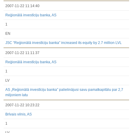
2007-11-22 11:14:40
Reģionālā investīciju banka, AS
1
EN
JSC “Reģionālā investīciju banka” increased its equity by 2.7 million LVL
2007-11-22 11:11:37
Reģionālā investīciju banka, AS
1
LV
AS „Reģionālā investīciju banka” palielinājusi savu pamatkapitālu par 2,7
miljoniem latu
2007-11-22 10:23:22
Brīvais vilnis, AS
1
LV